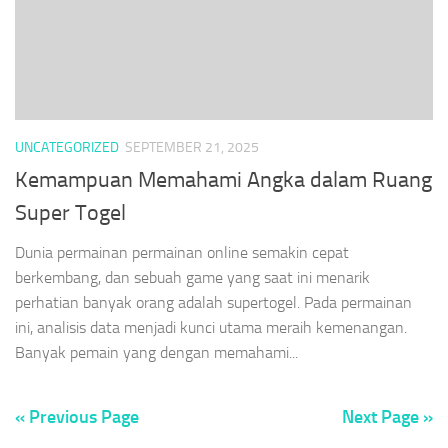
UNCATEGORIZED
SEPTEMBER 21, 2025
Kemampuan Memahami Angka dalam Ruang
Super Togel
Dunia permainan permainan online semakin cepat
berkembang, dan sebuah game yang saat ini menarik
perhatian banyak orang adalah supertogel. Pada permainan
ini, analisis data menjadi kunci utama meraih kemenangan.
Banyak pemain yang dengan memahami...
« Previous Page
Next Page »