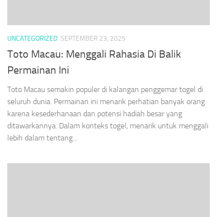
UNCATEGORIZED
SEPTEMBER 23, 2025
Toto Macau: Menggali Rahasia Di Balik
Permainan Ini
Toto Macau semakin populer di kalangan penggemar togel di
seluruh dunia. Permainan ini menarik perhatian banyak orang
karena kesederhanaan dan potensi hadiah besar yang
ditawarkannya. Dalam konteks togel, menarik untuk menggali
lebih dalam tentang...