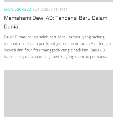
UNCATEGORIZED
SEPTEMBER 23, 2025
Memahami Dewi 4D: Tendensi Baru Dalam
Dunia
Dewi4D merupakan salah satu lapak terbaru yang sedang
menarik minat para penikmat judi online di Tanah Air. Dengan
inovasi dan fitur-fitur menggoda yang dihadirkan, Dewi 4D
hadir sebagai jawaban bagi mereka yang mencari permainan...