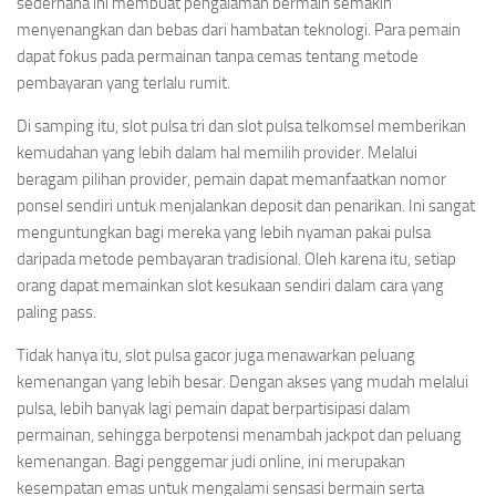
sederhana ini membuat pengalaman bermain semakin
menyenangkan dan bebas dari hambatan teknologi. Para pemain
dapat fokus pada permainan tanpa cemas tentang metode
pembayaran yang terlalu rumit.
Di samping itu, slot pulsa tri dan slot pulsa telkomsel memberikan
kemudahan yang lebih dalam hal memilih provider. Melalui
beragam pilihan provider, pemain dapat memanfaatkan nomor
ponsel sendiri untuk menjalankan deposit dan penarikan. Ini sangat
menguntungkan bagi mereka yang lebih nyaman pakai pulsa
daripada metode pembayaran tradisional. Oleh karena itu, setiap
orang dapat memainkan slot kesukaan sendiri dalam cara yang
paling pass.
Tidak hanya itu, slot pulsa gacor juga menawarkan peluang
kemenangan yang lebih besar. Dengan akses yang mudah melalui
pulsa, lebih banyak lagi pemain dapat berpartisipasi dalam
permainan, sehingga berpotensi menambah jackpot dan peluang
kemenangan. Bagi penggemar judi online, ini merupakan
kesempatan emas untuk mengalami sensasi bermain serta