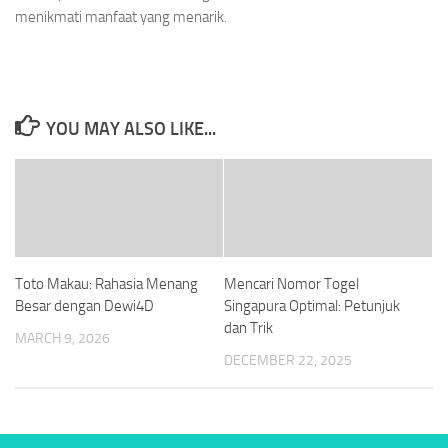
menikmati manfaat yang menarik.
YOU MAY ALSO LIKE...
Toto Makau: Rahasia Menang
Mencari Nomor Togel
Besar dengan Dewi4D
Singapura Optimal: Petunjuk
dan Trik
MARCH 9, 2026
DECEMBER 22, 2025