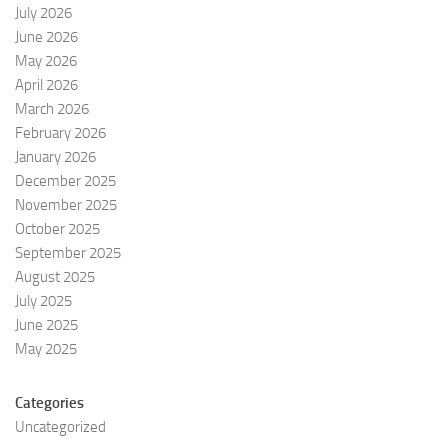
July 2026
June 2026
May 2026
April 2026
March 2026
February 2026
January 2026
December 2025
November 2025
October 2025
September 2025
August 2025
July 2025
June 2025
May 2025
Categories
Uncategorized