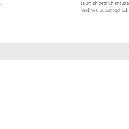
..
sejumlah petaruh antusi
nasibnya. Supertogel buk