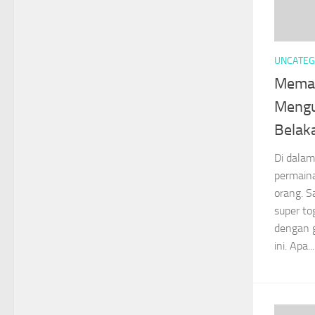
UNCATEG
Memah
Mengu
Belak
Di dalam
permain
orang. S
super to
dengan 
ini. Apa...