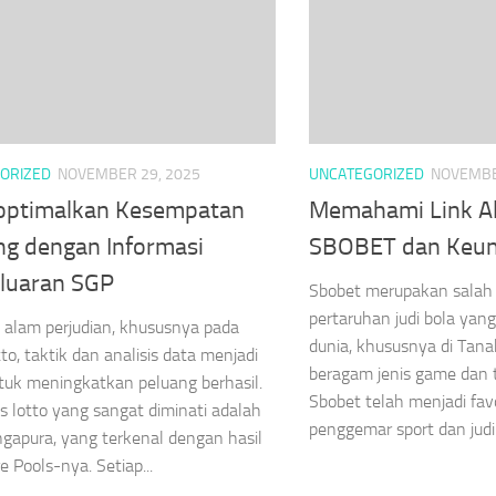
ORIZED
NOVEMBER 29, 2025
UNCATEGORIZED
NOVEMBE
ptimalkan Kesempatan
Memahami Link Al
g dengan Informasi
SBOBET dan Keu
luaran SGP
Sbobet merupakan salah 
pertaruhan judi bola yang
 alam perjudian, khususnya pada
dunia, khususnya di Tanah
to, taktik dan analisis data menjadi
beragam jenis game dan 
tuk meningkatkan peluang berhasil.
Sbobet telah menjadi fav
is lotto yang sangat diminati adalah
penggemar sport dan judi..
ngapura, yang terkenal dengan hasil
e Pools-nya. Setiap...