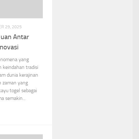
R 29, 2025
duan Antar
Inovasi
fenomena yang
keindahan tradisi
lam dunia kerajinan
an zaman yang
ayu togel sebagai
a semakin...