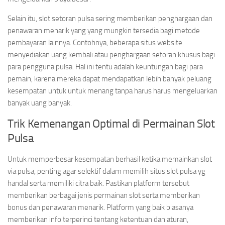
Selain itu, slot setoran pulsa sering memberikan penghargaan dan
penawaran menarik yang yang mungkin tersedia bagi metode
pembayaran lainnya. Contohnya, beberapa situs website
menyediakan uang kembali atau penghargaan setoran khusus bagi
para pengguna pulsa. Hal ini tentu adalah keuntungan bagi para
pemain, karena mereka dapat mendapatkan lebih banyak peluang
kesempatan untuk untuk menang tanpa harus harus mengeluarkan
banyak uang banyak.
Trik Kemenangan Optimal di Permainan Slot
Pulsa
Untuk memperbesar kesempatan berhasil ketika memainkan slot
via pulsa, penting agar selektif dalam memilih situs slot pulsa yg
handal serta memiliki citra baik. Pastikan platform tersebut
memberikan berbagai jenis permainan slot serta memberikan
bonus dan penawaran menarik. Platform yang baik biasanya
memberikan info terperinci tentang ketentuan dan aturan,