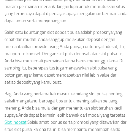
macam permainan menarik. Jangan lupa untuk memutuskan situs
yang terpercaya dapat dipercaya supaya pengalaman bermain anda
dapat aman serta menyenangkan.
Salah satu keuntungan slot deposit pulsa adalah prosesnya yang
cepat dan mudah. Anda sanggup melakukan deposit dengan
memanfaatkan provider yang Anda punya, contohnya Indosat, Tri,
maupun Telkomsel. Dengan slot pulsa Indosat atau slot pulsa Tri,
Anda bisa menikmati permainan tanpa harus menunggu lama. Di
samping itu, beberapa situs juga menawarkan slot pulsa yang
potongan, agar kamu dapat mendapatkan nilai lebih value dari
setiap deposit yang kamu buat.
Bagi Anda yang pertama kali masuk ke bidang slot pulsa, penting
sekali mengetahui berbagai tips untuk meningkatkan peluang
menang. Anda bisa mulai dengan menentukan slot taruhan kecil
supaya Anda dapat bermain lebih banyak dari modal yang terbatas.
Slot Indosat
Selalu amati bonus serta promosi yang ditawarkan dari
situs slot pulsa, karena hal ini bisa membantu menambah saldo