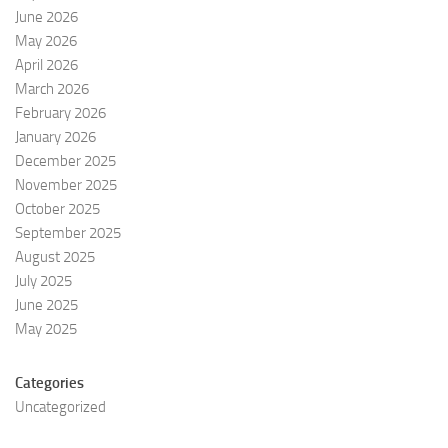
June 2026
May 2026
April 2026
March 2026
February 2026
January 2026
December 2025
November 2025
October 2025
September 2025
August 2025
July 2025
June 2025
May 2025
Categories
Uncategorized