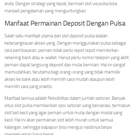
anda. Dengan strategi yang tepat, bermain slot via pulsa bisa
menjadi pengalaman yang menguntungkan.
Manfaat Permainan Deposit Dengan Pulsa
Salah satu manfaat utama dari slot deposit pulsa adalah
keterjangkauan akses yang. Dengan menggunakan pulsa sebagai
cara pembayaran, pemain tidak perlu repot repot memikirkan
rekening bank atau e-wallet. Hanya perlu nomor telepon yang aktif,
pemain dapat langsung deposit dan mulai bermain. Hal ini sangat
memudahkan, terutama bagi orang-orang yang tidak memiliki
akses ke bank atau lebih memilih cara mudah ataupun lebih
memilih cara yang praktis.
Manfaat lainnya adalah fleksibilitas dalam jumlah setoran. Banyak
situs slot pulsa memberikan opsi setoran yang bervariasi, termasuk
slot bet kecil yang agar pemain untuk mulai dengan modal yang
kecil. Hal ini akan permainan slot lebih murah untuk semua
kalangan, sehingga siapapun bisa menguji nasibnya tanpa
mengeluarkan biaya besar.