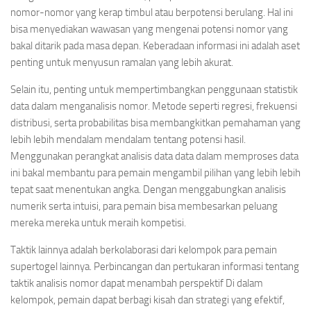
nomor-nomor yang kerap timbul atau berpotensi berulang. Hal ini
bisa menyediakan wawasan yang mengenai potensi nomor yang
bakal ditarik pada masa depan. Keberadaan informasi ini adalah aset
penting untuk menyusun ramalan yang lebih akurat.
Selain itu, penting untuk mempertimbangkan penggunaan statistik
data dalam menganalisis nomor. Metode seperti regresi, frekuensi
distribusi, serta probabilitas bisa membangkitkan pemahaman yang
lebih lebih mendalam mendalam tentang potensi hasil.
Menggunakan perangkat analisis data data dalam memproses data
ini bakal membantu para pemain mengambil pilihan yang lebih lebih
tepat saat menentukan angka. Dengan menggabungkan analisis
numerik serta intuisi, para pemain bisa membesarkan peluang
mereka mereka untuk meraih kompetisi.
Taktik lainnya adalah berkolaborasi dari kelompok para pemain
supertogel lainnya. Perbincangan dan pertukaran informasi tentang
taktik analisis nomor dapat menambah perspektif Di dalam
kelompok, pemain dapat berbagi kisah dan strategi yang efektif,