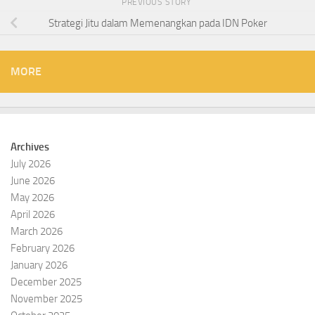
PREVIOUS STORY
Strategi Jitu dalam Memenangkan pada IDN Poker
MORE
Archives
July 2026
June 2026
May 2026
April 2026
March 2026
February 2026
January 2026
December 2025
November 2025