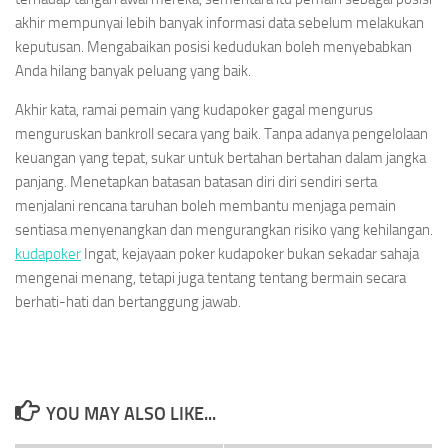
akhir mempunyai lebih banyak informasi data sebelum melakukan
keputusan. Mengabaikan posisi kedudukan boleh menyebabkan
Anda hilang banyak peluang yang baik.
Akhir kata, ramai pemain yang kudapoker gagal mengurus
menguruskan bankroll secara yang baik. Tanpa adanya pengelolaan
keuangan yang tepat, sukar untuk bertahan bertahan dalam jangka
panjang. Menetapkan batasan batasan diri diri sendiri serta
menjalani rencana taruhan boleh membantu menjaga pemain
sentiasa menyenangkan dan mengurangkan risiko yang kehilangan.
kudapoker
Ingat, kejayaan poker kudapoker bukan sekadar sahaja
mengenai menang, tetapi juga tentang tentang bermain secara
berhati-hati dan bertanggung jawab.
YOU MAY ALSO LIKE...