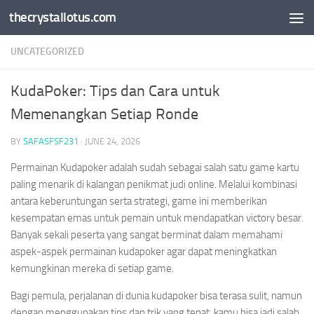
thecrystallotus.com
Skip to content
UNCATEGORIZED
KudaPoker: Tips dan Cara untuk
Memenangkan Setiap Ronde
BY
SAFASFSF231
·
JUNE 24, 2026
Permainan Kudapoker adalah sudah sebagai salah satu game kartu
paling menarik di kalangan penikmat judi online. Melalui kombinasi
antara keberuntungan serta strategi, game ini memberikan
kesempatan emas untuk pemain untuk mendapatkan victory besar.
Banyak sekali peserta yang sangat berminat dalam memahami
aspek-aspek permainan kudapoker agar dapat meningkatkan
kemungkinan mereka di setiap game.
Bagi pemula, perjalanan di dunia kudapoker bisa terasa sulit, namun
dengan menggunakan tips dan trik yang tepat, kamu bisa jadi salah