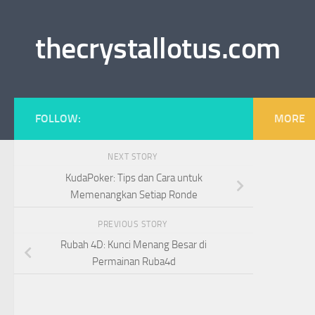
Skip to content
thecrystallotus.com
FOLLOW:
MORE
NEXT STORY
KudaPoker: Tips dan Cara untuk
Memenangkan Setiap Ronde
PREVIOUS STORY
Rubah 4D: Kunci Menang Besar di
Permainan Ruba4d