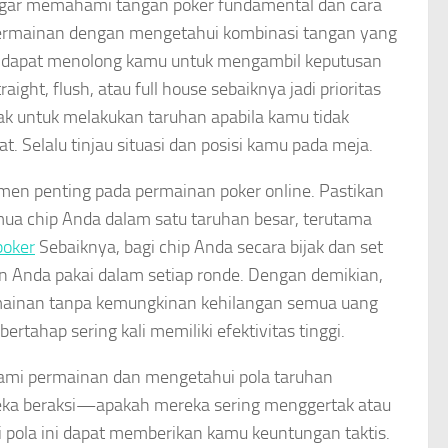
l agar memahami tangan poker fundamental dan cara
ermainan dengan mengetahui kombinasi tangan yang
n dapat menolong kamu untuk mengambil keputusan
raight, flush, atau full house sebaiknya jadi prioritas
sak untuk melakukan taruhan apabila kamu tidak
 Selalu tinjau situasi dan posisi kamu pada meja.
men penting pada permainan poker online. Pastikan
a chip Anda dalam satu taruhan besar, terutama
poker
Sebaiknya, bagi chip Anda secara bijak dan set
n Anda pakai dalam setiap ronde. Dengan demikian,
rmainan tanpa kemungkinan kehilangan semua uang
rtahap sering kali memiliki efektivitas tinggi.
hami permainan dan mengetahui pola taruhan
ka beraksi—apakah mereka sering menggertak atau
 pola ini dapat memberikan kamu keuntungan taktis.