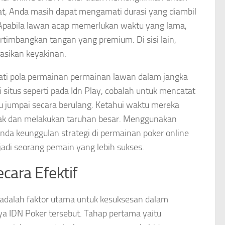
t, Anda masih dapat mengamati durasi yang diambil
Apabila lawan acap memerlukan waktu yang lama,
rtimbangkan tangan yang premium. Di sisi lain,
kasikan keyakinan.
ati pola permainan permainan lawan dalam jangka
 situs seperti pada Idn Play, cobalah untuk mencatat
 jumpai secara berulang. Ketahui waktu mereka
k dan melakukan taruhan besar. Menggunakan
nda keunggulan strategi di permainan poker online
di seorang pemain yang lebih sukses.
cara Efektif
f adalah faktor utama untuk kesuksesan dalam
a IDN Poker tersebut. Tahap pertama yaitu