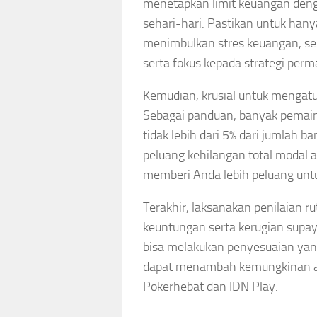
menetapkan limit keuangan deng
sehari-hari. Pastikan untuk han
menimbulkan stres keuangan, s
serta fokus kepada strategi perm
Kemudian, krusial untuk mengatu
Sebagai panduan, banyak pemai
tidak lebih dari 5% dari jumlah b
peluang kehilangan total modal a
memberi Anda lebih peluang untuk
Terakhir, laksanakan penilaian r
keuntungan serta kerugian supa
bisa melakukan penyesuaian yang
dapat menambah kemungkinan and
Pokerhebat dan IDN Play.