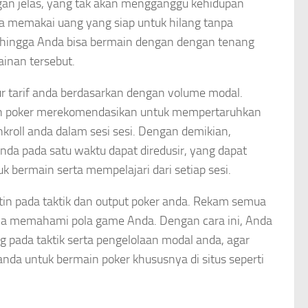
an jelas, yang tak akan mengganggu kehidupan
ya memakai uang yang siap untuk hilang tanpa
ehingga Anda bisa bermain dengan dengan tenang
ainan tersebut.
r tarif anda berdasarkan dengan volume modal.
n poker merekomendasikan untuk mempertaruhkan
ankroll anda dalam sesi sesi. Dengan demikian,
nda pada satu waktu dapat diredusir, yang dapat
 bermain serta mempelajari dari setiap sesi.
utin pada taktik dan output poker anda. Rekam semua
ya memahami pola game Anda. Dengan cara ini, Anda
 pada taktik serta pengelolaan modal anda, agar
a untuk bermain poker khususnya di situs seperti