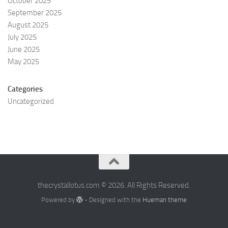
October 2025
September 2025
August 2025
July 2025
June 2025
May 2025
Categories
Uncategorized
thecrystallotus.com © 2026. All Rights Reserved.
Powered by
- Designed with the
Hueman theme