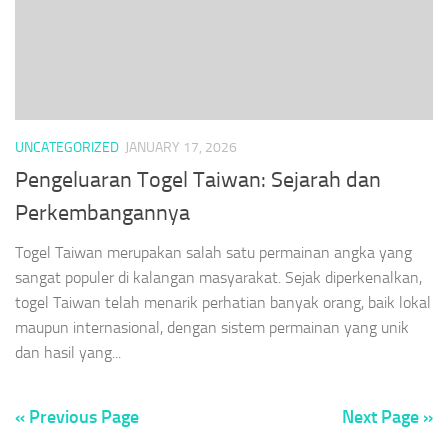
UNCATEGORIZED
JANUARY 17, 2026
Pengeluaran Togel Taiwan: Sejarah dan
Perkembangannya
Togel Taiwan merupakan salah satu permainan angka yang
sangat populer di kalangan masyarakat. Sejak diperkenalkan,
togel Taiwan telah menarik perhatian banyak orang, baik lokal
maupun internasional, dengan sistem permainan yang unik
dan hasil yang...
« Previous Page
Next Page »