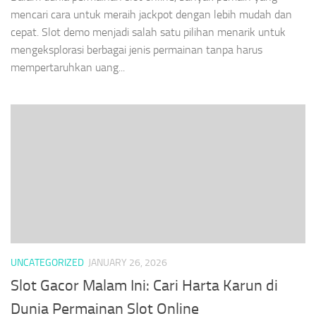
mencari cara untuk meraih jackpot dengan lebih mudah dan
cepat. Slot demo menjadi salah satu pilihan menarik untuk
mengeksplorasi berbagai jenis permainan tanpa harus
mempertaruhkan uang...
UNCATEGORIZED
JANUARY 26, 2026
Slot Gacor Malam Ini: Cari Harta Karun di
Dunia Permainan Slot Online