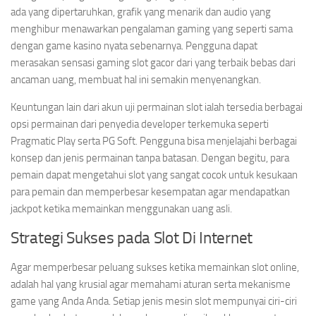
ada yang dipertaruhkan, grafik yang menarik dan audio yang
menghibur menawarkan pengalaman gaming yang seperti sama
dengan game kasino nyata sebenarnya. Pengguna dapat
merasakan sensasi gaming slot gacor dari yang terbaik bebas dari
ancaman uang, membuat hal ini semakin menyenangkan.
Keuntungan lain dari akun uji permainan slot ialah tersedia berbagai
opsi permainan dari penyedia developer terkemuka seperti
Pragmatic Play serta PG Soft. Pengguna bisa menjelajahi berbagai
konsep dan jenis permainan tanpa batasan. Dengan begitu, para
pemain dapat mengetahui slot yang sangat cocok untuk kesukaan
para pemain dan memperbesar kesempatan agar mendapatkan
jackpot ketika memainkan menggunakan uang asli.
Strategi Sukses pada Slot Di Internet
Agar memperbesar peluang sukses ketika memainkan slot online,
adalah hal yang krusial agar memahami aturan serta mekanisme
game yang Anda Anda. Setiap jenis mesin slot mempunyai ciri-ciri