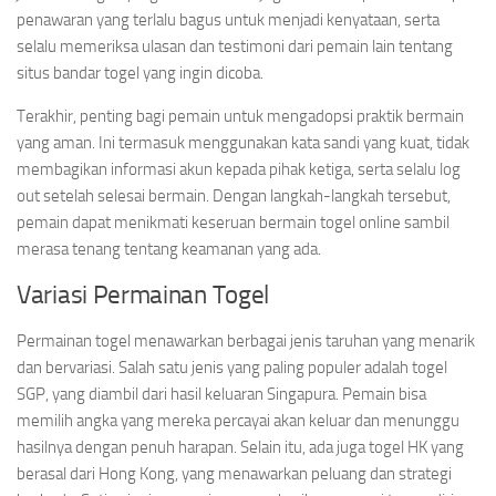
penawaran yang terlalu bagus untuk menjadi kenyataan, serta
selalu memeriksa ulasan dan testimoni dari pemain lain tentang
situs bandar togel yang ingin dicoba.
Terakhir, penting bagi pemain untuk mengadopsi praktik bermain
yang aman. Ini termasuk menggunakan kata sandi yang kuat, tidak
membagikan informasi akun kepada pihak ketiga, serta selalu log
out setelah selesai bermain. Dengan langkah-langkah tersebut,
pemain dapat menikmati keseruan bermain togel online sambil
merasa tenang tentang keamanan yang ada.
Variasi Permainan Togel
Permainan togel menawarkan berbagai jenis taruhan yang menarik
dan bervariasi. Salah satu jenis yang paling populer adalah togel
SGP, yang diambil dari hasil keluaran Singapura. Pemain bisa
memilih angka yang mereka percayai akan keluar dan menunggu
hasilnya dengan penuh harapan. Selain itu, ada juga togel HK yang
berasal dari Hong Kong, yang menawarkan peluang dan strategi