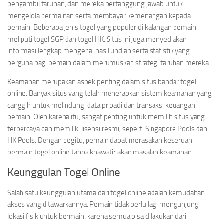
pengambil taruhan, dan mereka bertanggung jawab untuk
mengelola permainan serta membayar kemenangan kepada
pemain. Beberapa jenis togel yang populer di kalangan pemain
meliputi togel SGP dan togel HK. Situs ini juga menyediakan
informasi lengkap mengenai hasil undian serta statistik yang
berguna bagi pemain dalam merumuskan strategi taruhan mereka.
Keamanan merupakan aspek penting dalam situs bandar togel
online. Banyak situs yang telah menerapkan sistem keamanan yang
canggih untuk melindungi data pribadi dan transaksi keuangan
pemain. Oleh karena itu, sangat penting untuk memilih situs yang
terpercaya dan memiliki lisensi resmi, seperti Singapore Pools dan
HK Pools. Dengan begitu, pemain dapat merasakan keseruan
bermain togel online tanpa khawatir akan masalah keamanan.
Keunggulan Togel Online
Salah satu keunggulan utama dari togel online adalah kemudahan
akses yang ditawarkannya. Pemain tidak perlu lagi mengunjungi
lokasi fisik untuk bermain, karena semua bisa dilakukan dari