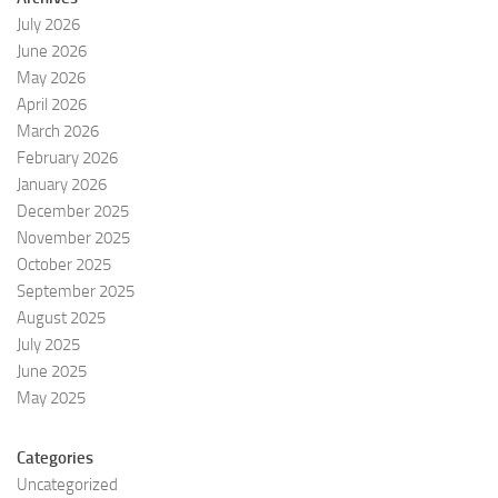
July 2026
June 2026
May 2026
April 2026
March 2026
February 2026
January 2026
December 2025
November 2025
October 2025
September 2025
August 2025
July 2025
June 2025
May 2025
Categories
Uncategorized