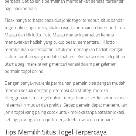
berbeda. Setiap jenis permainan memberikan sensasi tersendiri
bagi para pemain.
Tidak hanya terbatas pada dua jenis togel tersebut, situs bandar
togel online juga menyediakan variasi permainan lain seperti toto
Macau dan HK lotto. Toto Macau menarik perhatian karena
menawarkan hadiah yang cukup besar, sementara HK lotto
memberikan kesempatan untuk memenangkan hadiah dengan
sistem taruhan yang mudah dipahami. Keduanya menjadi pilihan
utama bagi mereka yang mencari variasi dalam pengalaman
bermain togel online.
Dengan banyaknya jenis permainan, pemain bisa dengan mudah
memilih sesuai dengan preferensi dan strategi mereka.
Penggunaan situs togel online menjadikan akses ke semua variasi
ini semakin mudah dan praktis. Setiap pemain dapat menemukan
jenis togel yang paling cocok untuk mereka tanpa batasan lokasi,
sehingga pengalaman judi menjadi lebih seru dan menarik.
Tips Memilih Situs Togel Terpercaya