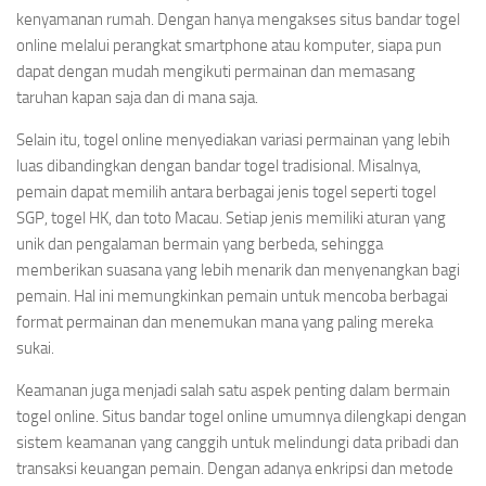
kenyamanan rumah. Dengan hanya mengakses situs bandar togel
online melalui perangkat smartphone atau komputer, siapa pun
dapat dengan mudah mengikuti permainan dan memasang
taruhan kapan saja dan di mana saja.
Selain itu, togel online menyediakan variasi permainan yang lebih
luas dibandingkan dengan bandar togel tradisional. Misalnya,
pemain dapat memilih antara berbagai jenis togel seperti togel
SGP, togel HK, dan toto Macau. Setiap jenis memiliki aturan yang
unik dan pengalaman bermain yang berbeda, sehingga
memberikan suasana yang lebih menarik dan menyenangkan bagi
pemain. Hal ini memungkinkan pemain untuk mencoba berbagai
format permainan dan menemukan mana yang paling mereka
sukai.
Keamanan juga menjadi salah satu aspek penting dalam bermain
togel online. Situs bandar togel online umumnya dilengkapi dengan
sistem keamanan yang canggih untuk melindungi data pribadi dan
transaksi keuangan pemain. Dengan adanya enkripsi dan metode