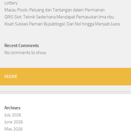
Lottery
Macau Pools: Peluang dan Tantangan dalam Permainan
QRIS Slot: Teknik Sederhana Mendapat Pemasukan lima ribu.
Kisah Sukses Pemain Bupatitogel: Dari Nol hingga Menjadi Juara
Recent Comments
No comments to show.
MORE
Archives
July 2026
June 2026
May 2026