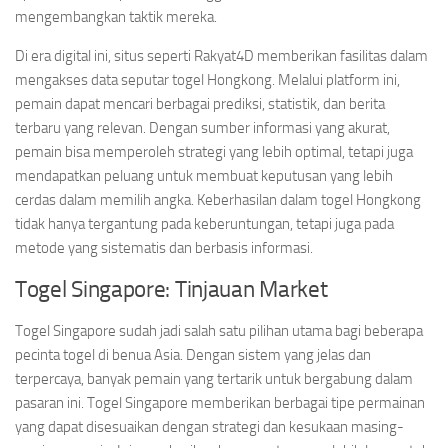
mengembangkan taktik mereka.
Di era digital ini, situs seperti Rakyat4D memberikan fasilitas dalam
mengakses data seputar togel Hongkong. Melalui platform ini,
pemain dapat mencari berbagai prediksi, statistik, dan berita
terbaru yang relevan. Dengan sumber informasi yang akurat,
pemain bisa memperoleh strategi yang lebih optimal, tetapi juga
mendapatkan peluang untuk membuat keputusan yang lebih
cerdas dalam memilih angka. Keberhasilan dalam togel Hongkong
tidak hanya tergantung pada keberuntungan, tetapi juga pada
metode yang sistematis dan berbasis informasi.
Togel Singapore: Tinjauan Market
Togel Singapore sudah jadi salah satu pilihan utama bagi beberapa
pecinta togel di benua Asia. Dengan sistem yang jelas dan
terpercaya, banyak pemain yang tertarik untuk bergabung dalam
pasaran ini. Togel Singapore memberikan berbagai tipe permainan
yang dapat disesuaikan dengan strategi dan kesukaan masing-