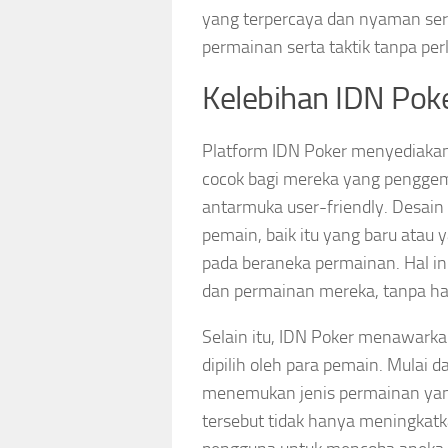
yang terpercaya dan nyaman sert
permainan serta taktik tanpa pe
Kelebihan IDN Poke
Platform IDN Poker menyediakan
cocok bagi mereka yang penggem
antarmuka user-friendly. Desain
pemain, baik itu yang baru ata
pada beraneka permainan. Hal ini
dan permainan mereka, tanpa har
Selain itu, IDN Poker menawar
dipilih oleh para pemain. Mulai
menemukan jenis permainan yang
tersebut tidak hanya meningkat