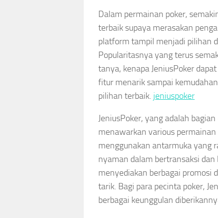
Dalam permainan poker, semaki
terbaik supaya merasakan pengal
platform tampil menjadi pilihan d
Popularitasnya yang terus sem
tanya, kenapa JeniusPoker dapat
fitur menarik sampai kemudahan
pilihan terbaik.
jeniuspoker
JeniusPoker, yang adalah bagian 
menawarkan various permainan po
menggunakan antarmuka yang r
nyaman dalam bertransaksi dan b
menyediakan berbagai promosi 
tarik. Bagi para pecinta poker, J
berbagai keunggulan diberikanny