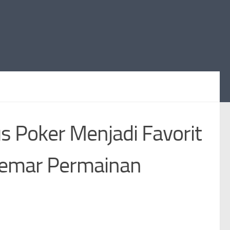
s Poker Menjadi Favorit
emar Permainan