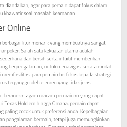
a diandalkan, agar para pemain dapat fokus dalam
rlu khawatir soal masalah keamanan.
r Online
 berbagai fitur menarik yang membuatnya sangat
ar poker. Salah satu kekuatan utama adalah
 sederhana dan bersih serta intuitif memberikan
u yang berpengalaman, untuk menavigasi secara mudah
 memfasilitasi para pemain berfokus kepada strategi
us terganggu oleh elemen yang tidak jelas.
kan beraneka ragam macam permainan yang dapat
 dari Texas Hold’em hingga Omaha, pemain dapat
 paling cocok untuk preferensi anda. Kepelbagaian
kan pengalaman bermain, tetapi juga memungkinkan