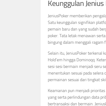
Keunggulan Jenius
JeniusPoker memberikan pengal
Satu keunggulan signifikan plat
pemain baru dan yang sudah ber
poker. Tata letak menawan serta 
bingung dalam menggali ragam fu
Selain itu, JeniusPoker terkenal
Hold’em hingga Dominoqq. Keter
sesi sesi bermain menjadi seru 
menentukan sesuai pada selera 
permainan sesuai dari tingkat ski
Keamanan pun menjadi prioritas 
yang serta perlindungan data pr
bertransaksi dan bermain. Jeni