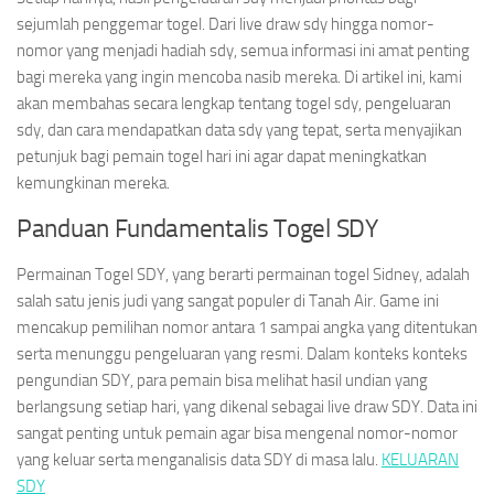
sejumlah penggemar togel. Dari live draw sdy hingga nomor-
nomor yang menjadi hadiah sdy, semua informasi ini amat penting
bagi mereka yang ingin mencoba nasib mereka. Di artikel ini, kami
akan membahas secara lengkap tentang togel sdy, pengeluaran
sdy, dan cara mendapatkan data sdy yang tepat, serta menyajikan
petunjuk bagi pemain togel hari ini agar dapat meningkatkan
kemungkinan mereka.
Panduan Fundamentalis Togel SDY
Permainan Togel SDY, yang berarti permainan togel Sidney, adalah
salah satu jenis judi yang sangat populer di Tanah Air. Game ini
mencakup pemilihan nomor antara 1 sampai angka yang ditentukan
serta menunggu pengeluaran yang resmi. Dalam konteks konteks
pengundian SDY, para pemain bisa melihat hasil undian yang
berlangsung setiap hari, yang dikenal sebagai live draw SDY. Data ini
sangat penting untuk pemain agar bisa mengenal nomor-nomor
yang keluar serta menganalisis data SDY di masa lalu.
KELUARAN
SDY