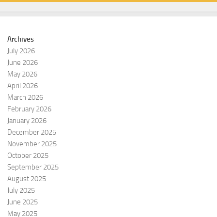
Archives
July 2026
June 2026
May 2026
April 2026
March 2026
February 2026
January 2026
December 2025
November 2025
October 2025
September 2025
August 2025
July 2025
June 2025
May 2025