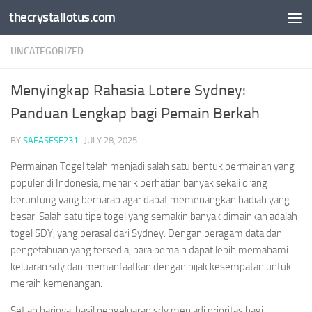
thecrystallotus.com
Skip to content
UNCATEGORIZED
Menyingkap Rahasia Lotere Sydney:
Panduan Lengkap bagi Pemain Berkah
BY
SAFASFSF231
·
JULY 28, 2025
Permainan Togel telah menjadi salah satu bentuk permainan yang
populer di Indonesia, menarik perhatian banyak sekali orang
beruntung yang berharap agar dapat memenangkan hadiah yang
besar. Salah satu tipe togel yang semakin banyak dimainkan adalah
togel SDY, yang berasal dari Sydney. Dengan beragam data dan
pengetahuan yang tersedia, para pemain dapat lebih memahami
keluaran sdy dan memanfaatkan dengan bijak kesempatan untuk
meraih kemenangan.
Setiap harinya, hasil pengeluaran sdy menjadi prioritas bagi