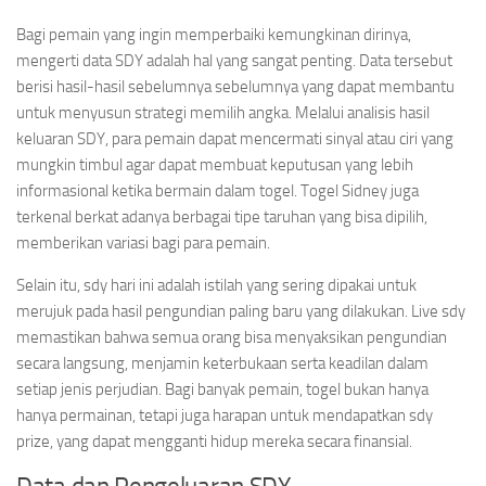
Bagi pemain yang ingin memperbaiki kemungkinan dirinya,
mengerti data SDY adalah hal yang sangat penting. Data tersebut
berisi hasil-hasil sebelumnya sebelumnya yang dapat membantu
untuk menyusun strategi memilih angka. Melalui analisis hasil
keluaran SDY, para pemain dapat mencermati sinyal atau ciri yang
mungkin timbul agar dapat membuat keputusan yang lebih
informasional ketika bermain dalam togel. Togel Sidney juga
terkenal berkat adanya berbagai tipe taruhan yang bisa dipilih,
memberikan variasi bagi para pemain.
Selain itu, sdy hari ini adalah istilah yang sering dipakai untuk
merujuk pada hasil pengundian paling baru yang dilakukan. Live sdy
memastikan bahwa semua orang bisa menyaksikan pengundian
secara langsung, menjamin keterbukaan serta keadilan dalam
setiap jenis perjudian. Bagi banyak pemain, togel bukan hanya
hanya permainan, tetapi juga harapan untuk mendapatkan sdy
prize, yang dapat mengganti hidup mereka secara finansial.