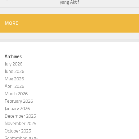
yang Aktif
MORE
Archives
July 2026
June 2026
May 2026
April 2026
March 2026
February 2026
January 2026
December 2025
November 2025
October 2025
September 2025