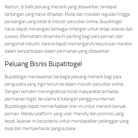
Namun, di balik peluang menarik yang ditawarkan, terdapat
tantangan yang harus dihadapi. Mulai dari masalah regulasi hingga
persaingan yang ketat di industri perjudian online, Bupatitogel
harus dapat menavigasi berbagai rintangan untuk tetap relevan dan
sukses. Memahami dinamika ini penting bagi para pemain dan
pengamat industri, karena dapat memengaruhi keputusan mereka
dalam berpartisipasi dalam permainan yang ditawarkan.
Peluang Bisnis Bupatitogel
Bupatitogel menawarkan berbagai peluang menarik bagi para
pengusaha yang ingin terjun ke dalam industri perjudian online.
Dengan semakin meningkatnya minat masyarakat terhadap
permainan togel, terutama di kalangan pengguna internet,
Bupatitogel dapat memanfaatkan tren ini untuk menarik banyak
pemain. Melalui platform yang user-friendly dan promosi yang
tepat, layanan ini berpotensi untuk mendapatkan pelanggan yang
loyal dan memperbesar pangsa pasar.