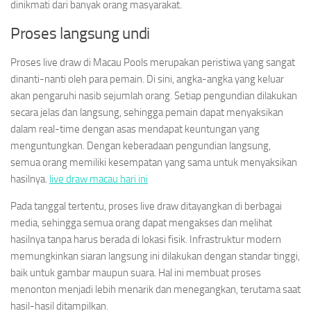
dinikmati dari banyak orang masyarakat.
Proses langsung undi
Proses live draw di Macau Pools merupakan peristiwa yang sangat
dinanti-nanti oleh para pemain. Di sini, angka-angka yang keluar
akan pengaruhi nasib sejumlah orang. Setiap pengundian dilakukan
secara jelas dan langsung, sehingga pemain dapat menyaksikan
dalam real-time dengan asas mendapat keuntungan yang
menguntungkan. Dengan keberadaan pengundian langsung,
semua orang memiliki kesempatan yang sama untuk menyaksikan
hasilnya.
live draw macau hari ini
Pada tanggal tertentu, proses live draw ditayangkan di berbagai
media, sehingga semua orang dapat mengakses dan melihat
hasilnya tanpa harus berada di lokasi fisik. Infrastruktur modern
memungkinkan siaran langsung ini dilakukan dengan standar tinggi,
baik untuk gambar maupun suara. Hal ini membuat proses
menonton menjadi lebih menarik dan menegangkan, terutama saat
hasil-hasil ditampilkan.