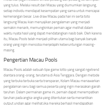
yang tulus. Melalui result dari Macau yang diumumkan langsung,
setiap individu mendapat kesempatan yang sama untuk mencapai
kemenangan besar. Live draw Macau pada hari ini serta toto
langsung Macau kian menyajikan pengalaman yang menjadi
semakin menarik, memungkinkan pemain agar melihat dalam
waktu nyata hasil yang dapat mendatangkan nasib baik. Oleh karena
itu, Macau Pools telah menjadi pilihan utama bagi banyak banyak
orang yang ingin mencoba menjelajahi keberuntungan masing-
masing.
Pengertian Macau Pools
Macau Pools adalah sebuah tipe game lotto yang sangat ngetrend
diantara orang-orang, terutama di Asia Tenggara. Dengan metode
yang terbuka terbuka serta transparan, Kolam Macau menawarkan
pengalaman seru bagi semua peserta yang ingin merasakan gairah
taruhan. Dalam permainan game ini, pemain dapat menempatkan
taruhan pada angka-angka yang ditentukan serta menantikan
output undian agar melihat jika mereka berhasil mendapatkan