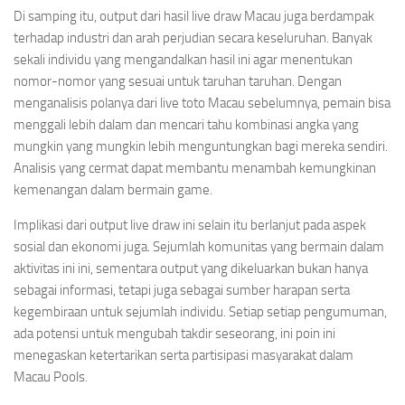
Di samping itu, output dari hasil live draw Macau juga berdampak
terhadap industri dan arah perjudian secara keseluruhan. Banyak
sekali individu yang mengandalkan hasil ini agar menentukan
nomor-nomor yang sesuai untuk taruhan taruhan. Dengan
menganalisis polanya dari live toto Macau sebelumnya, pemain bisa
menggali lebih dalam dan mencari tahu kombinasi angka yang
mungkin yang mungkin lebih menguntungkan bagi mereka sendiri.
Analisis yang cermat dapat membantu menambah kemungkinan
kemenangan dalam bermain game.
Implikasi dari output live draw ini selain itu berlanjut pada aspek
sosial dan ekonomi juga. Sejumlah komunitas yang bermain dalam
aktivitas ini ini, sementara output yang dikeluarkan bukan hanya
sebagai informasi, tetapi juga sebagai sumber harapan serta
kegembiraan untuk sejumlah individu. Setiap setiap pengumuman,
ada potensi untuk mengubah takdir seseorang, ini poin ini
menegaskan ketertarikan serta partisipasi masyarakat dalam
Macau Pools.