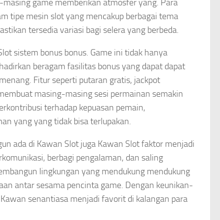
-masing game memberikan atmosfer yang. Para
am tipe mesin slot yang mencakup berbagai tema
tikan tersedia variasi bagi selera yang berbeda.
Slot sistem bonus bonus. Game ini tidak hanya
adirkan beragam fasilitas bonus yang dapat dapat
nang. Fitur seperti putaran gratis, jackpot
s membuat masing-masing sesi permainan semakin
erkontribusi terhadap kepuasan pemain,
n yang yang tidak bisa terlupakan.
gun ada di Kawan Slot juga Kawan Slot faktor menjadi
rkomunikasi, berbagi pengalaman, dan saling
ni membangun lingkungan yang mendukung mendukung
aan antar sesama pencinta game. Dengan keunikan-
ot Kawan senantiasa menjadi favorit di kalangan para