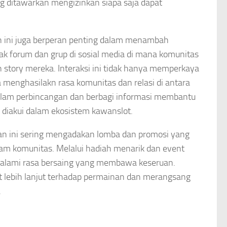
ang ditawarkan mengizinkan siapa saja dapat
n ini juga berperan penting dalam menambah
ak forum dan grup di sosial media di mana komunitas
n story mereka. Interaksi ini tidak hanya memperkaya
 menghasilakn rasa komunitas dan relasi di antara
alam perbincangan dan berbagi informasi membantu
 diakui dalam ekosistem kawanslot.
an ini sering mengadakan lomba dan promosi yang
lam komunitas. Melalui hadiah menarik dan event
galami rasa bersaing yang membawa keseruan.
t lebih lanjut terhadap permainan dan merangsang
.