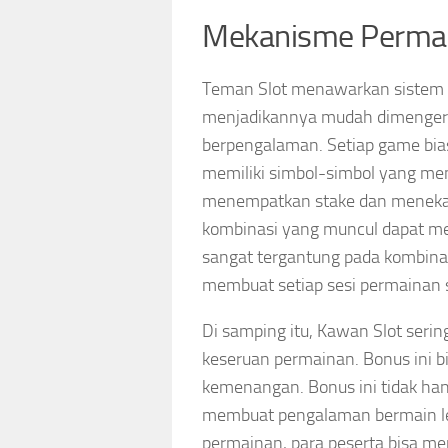
Mekanisme Perma
Teman Slot menawarkan sistem 
menjadikannya mudah dimengert
berpengalaman. Setiap game bias
memiliki simbol-simbol yang me
menempatkan stake dan meneka
kombinasi yang muncul dapat me
sangat tergantung pada kombinas
membuat setiap sesi permainan s
Di samping itu, Kawan Slot serin
keseruan permainan. Bonus ini bi
kemenangan. Bonus ini tidak ha
membuat pengalaman bermain leb
permainan, para peserta bisa me