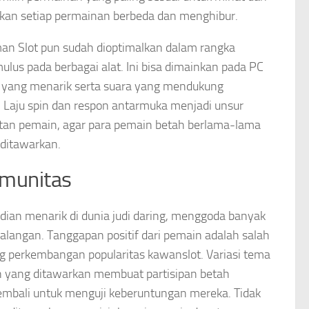
ikan setiap permainan berbeda dan menghibur.
n Slot pun sudah dioptimalkan dalam rangka
us pada berbagai alat. Ini bisa dimainkan pada PC
s yang menarik serta suara yang mendukung
Laju spin dan respon antarmuka menjadi unsur
atan pemain, agar para pemain betah berlama-lama
 ditawarkan.
omunitas
adian menarik di dunia judi daring, menggoda banyak
langan. Tanggapan positif dari pemain adalah salah
g perkembangan popularitas kawanslot. Variasi tema
nan yang ditawarkan membuat partisipan betah
kembali untuk menguji keberuntungan mereka. Tidak