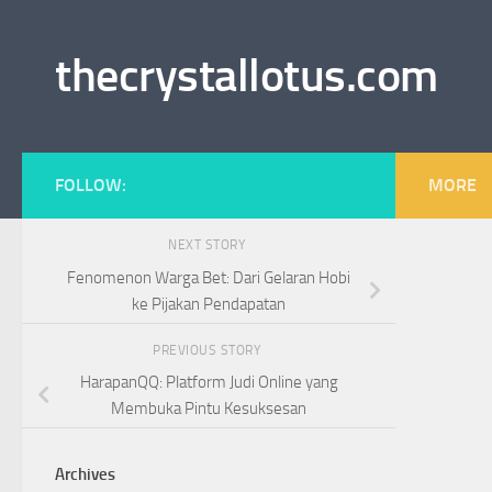
Skip to content
thecrystallotus.com
FOLLOW:
MORE
NEXT STORY
Fenomenon Warga Bet: Dari Gelaran Hobi
ke Pijakan Pendapatan
PREVIOUS STORY
HarapanQQ: Platform Judi Online yang
Membuka Pintu Kesuksesan
Archives