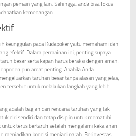
gan pemain yang lain. Sehingga, anda bisa fokus
mendapatkan kemenangan.
ktif
aih keunggulan pada Kudapoker yaitu memahami dan
ang efektif. Dalam permainan ini, penting supaya
taruh besar serta kapan harus beraksi dengan aman.
opponen pun amat penting. Apabila Anda
engeluarkan taruhan besar tanpa alasan yang jelas,
 tersebut untuk melakukan langkah yang lebih
ang adalah bagian dari rencana taruhan yang tak
ntuk diri sendiri dan tetap disiplin untuk mematuhi
et untuk terus bertaruh setelah mengalami kekalahan
kan menjadikan kondisi menjadi parah. Berinvestasi