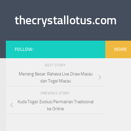
Skip to content
thecrystallotus.com
FOLLOW:
MORE
NEXT STORY
Menang Besar: Rahasia Live Draw Macau
dan Togel Macau
PREVIOUS STORY
Kuda Togel: Evolusi Permainan Tradisional
ke Online