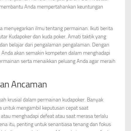
at membantu Anda mempertahankan keuntungan
sa menyegarkan ilmu tentang permainan. Ikuti berita
tar Kudapoker dan kuda poker. Amati taktik yang
i dan belajar dari pengalaman pengalaman. Dengan
u, Anda akan semakin kompeten dalam menghadapi
permainan serta menaikkan peluang Anda agar meraih
dan Ancaman
kah krusial dalam permainan kudapoker. Banyak
da untuk mengambil keputusan cepat saat
atau menghadapi defeat atau saat merasa terlalu
ena itu, penting untuk senantiasa tenang dan fokus