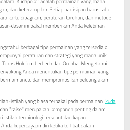
ndalam. Kudapoker adalah permainan yang mana
an, dan keterampilan. Setiap partisipan harus tahu
ara kartu dibagikan, peraturan taruhan, dan metode
sar-dasar ini bakal memberikan Anda kelebihan
mengetahui berbagai tipe permainan yang tersedia di
 mempunyai peraturan dan strategi yang mana unik.
r Texas Hold’em berbeda dari Omaha. Mengetahui
menyokong Anda menentukan tipe permainan yang
a bermain anda, dan mempromosikan peluang akan
stilah-istilah yang biasa terpakai pada permainan.
kuda
ll", dan "raise" merupakan komponen penting dalam
istilah terminologi tersebut dan kapan
da kepercayaan diri ketika terlibat dalam