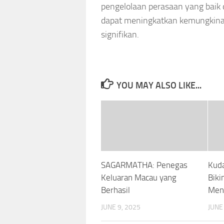
pengelolaan perasaan yang baik
dapat meningkatkan kemungkina
signifikan.
YOU MAY ALSO LIKE...
SAGARMATHA: Penegas
Kuda
Keluaran Macau yang
Biki
Berhasil
Men
JUNE 9, 2025
JUNE