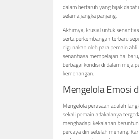
dalam bertaruh yang bijak dap
selama jangka panjang.
Akhirnya, krusial untuk senantia
serta perkembangan terbaru sepu
digunakan oleh para pemain ahl
senantiasa mempelajari hal bar
berbagai kondisi di dalam meja 
kemenangan.
Mengelola Emosi 
Mengelola perasaan adalah lang
sekali pemain adakalanya tergo
menghadapi kekalahan beruntun 
percaya diri setelah menang. Kar