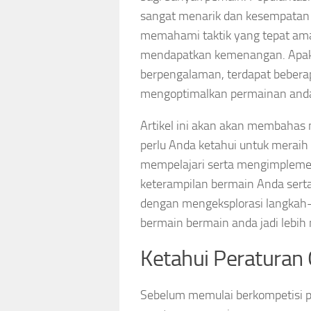
sangat menarik dan kesempatan 
memahami taktik yang tepat ama
mendapatkan kemenangan. Apak
berpengalaman, terdapat bebera
mengoptimalkan permainan anda
Artikel ini akan akan membahas 
perlu Anda ketahui untuk mera
mempelajari serta mengimplemen
keterampilan bermain Anda serta
dengan mengeksplorasi langkah
bermain bermain anda jadi lebi
Ketahui Peraturan
Sebelum memulai berkompetisi pa