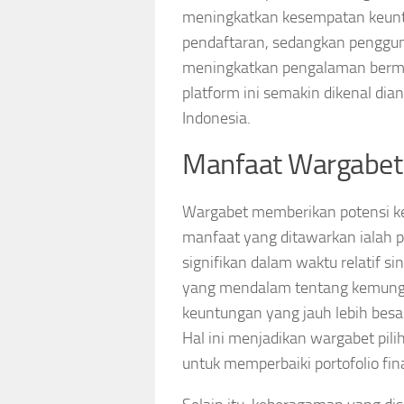
meningkatkan kesempatan keunt
pendaftaran, sedangkan penggun
meningkatkan pengalaman berma
platform ini semakin dikenal dia
Indonesia.
Manfaat Wargabet 
Wargabet memberikan potensi ke
manfaat yang ditawarkan ialah 
signifikan dalam waktu relatif 
yang mendalam tentang kemungk
keuntungan yang jauh lebih besar
Hal ini menjadikan wargabet pil
untuk memperbaiki portofolio fin