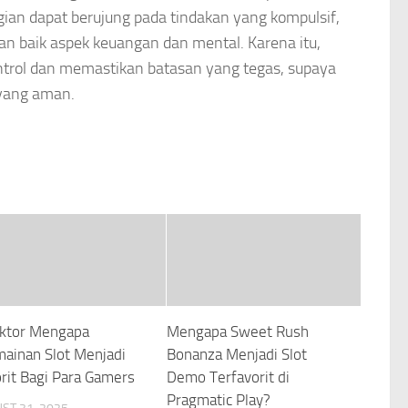
ian dapat berujung pada tindakan yang kompulsif,
n baik aspek keuangan dan mental. Karena itu,
ntrol dan memastikan batasan yang tegas, supaya
 yang aman.
aktor Mengapa
Mengapa Sweet Rush
ainan Slot Menjadi
Bonanza Menjadi Slot
rit Bagi Para Gamers
Demo Terfavorit di
Pragmatic Play?