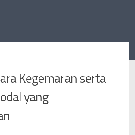
ara Kegemaran serta
dal yang
an