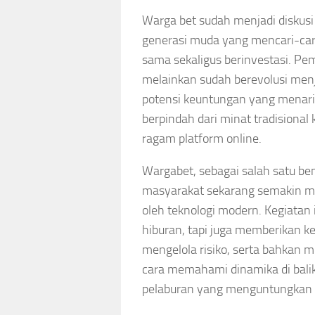
Warga bet sudah menjadi diskusi
generasi muda yang mencari-car
sama sekaligus berinvestasi. Pe
melainkan sudah berevolusi men
potensi keuntungan yang menarik.
berpindah dari minat tradisional 
ragam platform online.
Wargabet, sebagai salah satu b
masyarakat sekarang semakin me
oleh teknologi modern. Kegiata
hiburan, tapi juga memberikan ke
mengelola risiko, serta bahkan
cara memahami dinamika di balik
pelaburan yang menguntungkan b