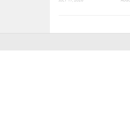
JULY 17, 2026
AUGU