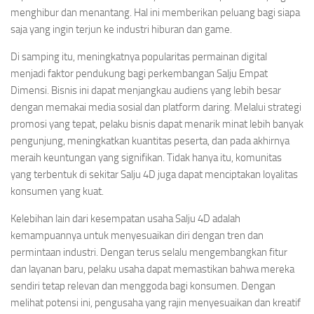
menghibur dan menantang. Hal ini memberikan peluang bagi siapa
saja yang ingin terjun ke industri hiburan dan game.
Di samping itu, meningkatnya popularitas permainan digital
menjadi faktor pendukung bagi perkembangan Salju Empat
Dimensi. Bisnis ini dapat menjangkau audiens yang lebih besar
dengan memakai media sosial dan platform daring. Melalui strategi
promosi yang tepat, pelaku bisnis dapat menarik minat lebih banyak
pengunjung, meningkatkan kuantitas peserta, dan pada akhirnya
meraih keuntungan yang signifikan. Tidak hanya itu, komunitas
yang terbentuk di sekitar Salju 4D juga dapat menciptakan loyalitas
konsumen yang kuat.
Kelebihan lain dari kesempatan usaha Salju 4D adalah
kemampuannya untuk menyesuaikan diri dengan tren dan
permintaan industri. Dengan terus selalu mengembangkan fitur
dan layanan baru, pelaku usaha dapat memastikan bahwa mereka
sendiri tetap relevan dan menggoda bagi konsumen. Dengan
melihat potensi ini, pengusaha yang rajin menyesuaikan dan kreatif