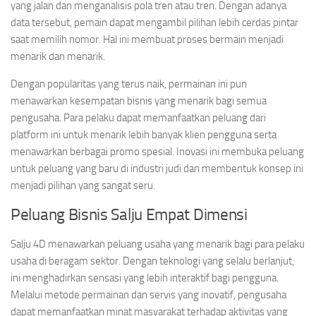
yang jalan dan menganalisis pola tren atau tren. Dengan adanya
data tersebut, pemain dapat mengambil pilihan lebih cerdas pintar
saat memilih nomor. Hal ini membuat proses bermain menjadi
menarik dan menarik.
Dengan popularitas yang terus naik, permainan ini pun
menawarkan kesempatan bisnis yang menarik bagi semua
pengusaha. Para pelaku dapat memanfaatkan peluang dari
platform ini untuk menarik lebih banyak klien pengguna serta
menawarkan berbagai promo spesial. Inovasi ini membuka peluang
untuk peluang yang baru di industri judi dan membentuk konsep ini
menjadi pilihan yang sangat seru.
Peluang Bisnis Salju Empat Dimensi
Salju 4D menawarkan peluang usaha yang menarik bagi para pelaku
usaha di beragam sektor. Dengan teknologi yang selalu berlanjut,
ini menghadirkan sensasi yang lebih interaktif bagi pengguna.
Melalui metode permainan dan servis yang inovatif, pengusaha
dapat memanfaatkan minat masyarakat terhadap aktivitas yang