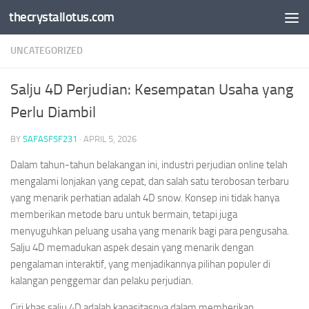
thecrystallotus.com
Skip to content
UNCATEGORIZED
Salju 4D Perjudian: Kesempatan Usaha yang
Perlu Diambil
BY
SAFASFSF231
·
APRIL 5, 2026
Dalam tahun-tahun belakangan ini, industri perjudian online telah
mengalami lonjakan yang cepat, dan salah satu terobosan terbaru
yang menarik perhatian adalah 4D snow. Konsep ini tidak hanya
memberikan metode baru untuk bermain, tetapi juga
menyuguhkan peluang usaha yang menarik bagi para pengusaha.
Salju 4D memadukan aspek desain yang menarik dengan
pengalaman interaktif, yang menjadikannya pilihan populer di
kalangan penggemar dan pelaku perjudian.
Ciri khas salju 4D adalah kapasitasnya dalam memberikan