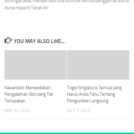
potongan jelas menjadi opsi utama untuk semua penggemar judi di
dunia maya di Tanah Air.
YOU MAY ALSO LIKE...
Kawanslot: Menyediakan
Togel Singapura: Semua yang
Pengalaman Slot yang Tak
Harus Anda Tahu Tentang
Terlupakan
Pengundian Langsung
MAY 24, 2025
JULY 7, 2025