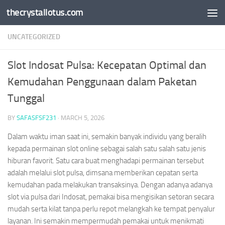
thecrystallotus.com
Skip to content
UNCATEGORIZED
Slot Indosat Pulsa: Kecepatan Optimal dan
Kemudahan Penggunaan dalam Paketan
Tunggal
BY
SAFASFSF231
·
MARCH 5, 2026
Dalam waktu iman saat ini, semakin banyak individu yang beralih
kepada permainan slot online sebagai salah satu salah satu jenis
hiburan favorit. Satu cara buat menghadapi permainan tersebut
adalah melalui slot pulsa, dimsana memberikan cepatan serta
kemudahan pada melakukan transaksinya. Dengan adanya adanya
slot via pulsa dari Indosat, pemakai bisa mengisikan setoran secara
mudah serta kilat tanpa perlu repot melangkah ke tempat penyalur
layanan. Ini semakin mempermudah pemakai untuk menikmati