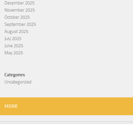
December 2025
November 2025
October 2025
September 2025
August 2025
July 2025
June 2025
May 2025
Categories
Uncategorized
MORE