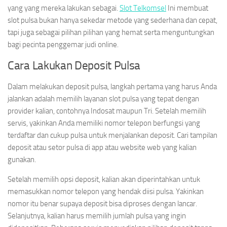
yang yang mereka lakukan sebagai.
Slot Telkomsel
Ini membuat
slot pulsa bukan hanya sekedar metode yang sederhana dan cepat,
tapi juga sebagai pilihan pilihan yang hemat serta menguntungkan
bagi pecinta penggemar judi online.
Cara Lakukan Deposit Pulsa
Dalam melakukan deposit pulsa, langkah pertama yang harus Anda
jalankan adalah memilih layanan slot pulsa yang tepat dengan
provider kalian, contohnya Indosat maupun Tri. Setelah memilih
servis, yakinkan Anda memiliki nomor telepon berfungsi yang
terdaftar dan cukup pulsa untuk menjalankan deposit. Cari tampilan
deposit atau setor pulsa di app atau website web yang kalian
gunakan.
Setelah memilih opsi deposit, kalian akan diperintahkan untuk
memasukkan nomor telepon yang hendak diisi pulsa. Yakinkan
nomor itu benar supaya deposit bisa diproses dengan lancar.
Selanjutnya, kalian harus memilih jumlah pulsa yang ingin