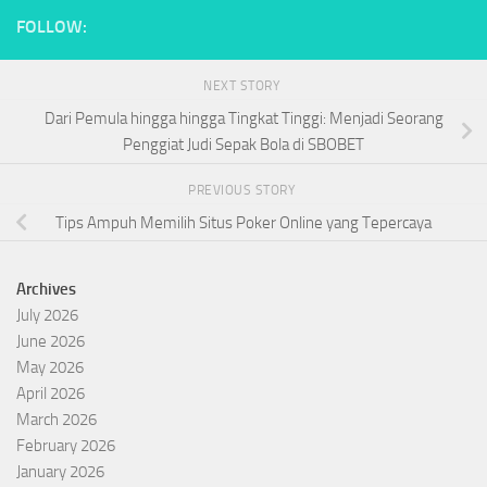
FOLLOW:
NEXT STORY
Dari Pemula hingga hingga Tingkat Tinggi: Menjadi Seorang
Penggiat Judi Sepak Bola di SBOBET
PREVIOUS STORY
Tips Ampuh Memilih Situs Poker Online yang Tepercaya
Archives
July 2026
June 2026
May 2026
April 2026
March 2026
February 2026
January 2026