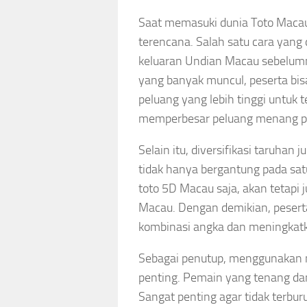
Saat memasuki dunia Toto Macau,
terencana. Salah satu cara yang
keluaran Undian Macau sebelum
yang banyak muncul, peserta bis
peluang yang lebih tinggi untuk t
memperbesar peluang menang pa
Selain itu, diversifikasi taruha
tidak hanya bergantung pada sa
toto 5D Macau saja, akan tetapi 
Macau. Dengan demikian, pesert
kombinasi angka dan meningkatk
Sebagai penutup, menggunakan 
penting. Pemain yang tenang da
Sangat penting agar tidak terbu