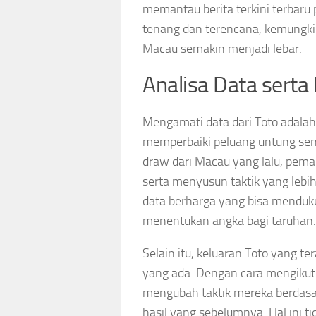
memantau berita terkini terbar
tenang dan terencana, kemungki
Macau semakin menjadi lebar.
Analisa Data serta
Mengamati data dari Toto adalah 
memperbaiki peluang untung sendi
draw dari Macau yang lalu, pem
serta menyusun taktik yang lebih
data berharga yang bisa menduk
menentukan angka bagi taruhan.
Selain itu, keluaran Toto yang 
yang ada. Dengan cara mengikuti
mengubah taktik mereka berdasa
hasil yang sebelumnya. Hal ini 