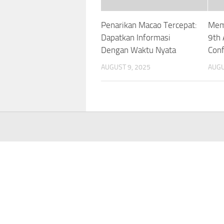
Penarikan Macao Tercepat:
Mem
Dapatkan Informasi
9th 
Dengan Waktu Nyata
Conf
AUGUST 9, 2025
AUGU