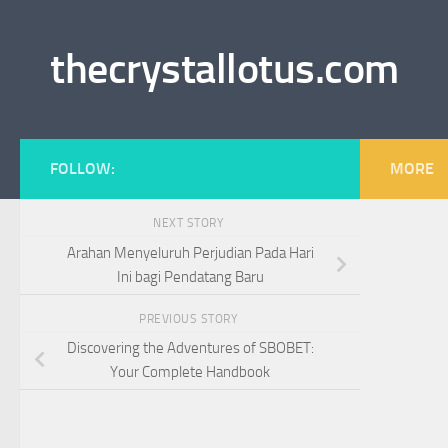
Skip to content
thecrystallotus.com
FOLLOW:
MORE
NEXT STORY
Arahan Menyeluruh Perjudian Pada Hari
Ini bagi Pendatang Baru
PREVIOUS STORY
Discovering the Adventures of SBOBET:
Your Complete Handbook