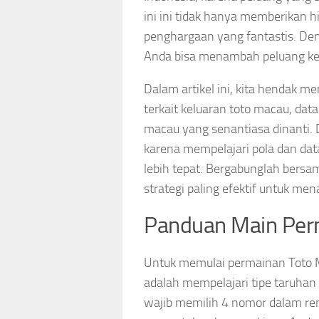
ini ini tidak hanya memberikan
penghargaan yang fantastis. Den
Anda bisa menambah peluang ke
Dalam artikel ini, kita hendak m
terkait keluaran toto macau, dat
macau yang senantiasa dinanti. D
karena mempelajari pola dan d
lebih tepat. Bergabunglah bers
strategi paling efektif untuk me
Panduan Main Per
Untuk memulai permainan Toto M
adalah mempelajari tipe taruhan
wajib memilih 4 nomor dalam ren