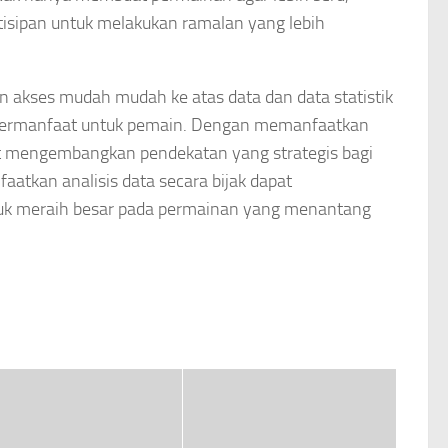
sipan untuk melakukan ramalan yang lebih
 akses mudah mudah ke atas data dan data statistik
 bermanfaat untuk pemain. Dengan memanfaatkan
at mengembangkan pendekatan yang strategis bagi
atkan analisis data secara bijak dapat
k meraih besar pada permainan yang menantang