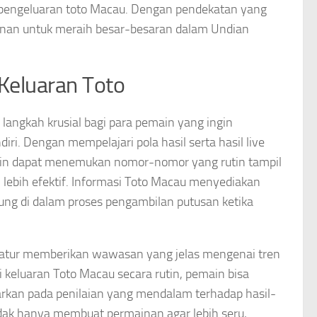
u pengeluaran toto Macau. Dengan pendekatan yang
nan untuk meraih besar-besaran dalam Undian
 Keluaran Toto
langkah krusial bagi para pemain yang ingin
ri. Dengan mempelajari pola hasil serta hasil live
ain dapat menemukan nomor-nomor yang rutin tampil
 lebih efektif. Informasi Toto Macau menyediakan
ung di dalam proses pengambilan putusan ketika
teratur memberikan wawasan yang jelas mengenai tren
 keluaran Toto Macau secara rutin, pemain bisa
rkan pada penilaian yang mendalam terhadap hasil-
tidak hanya membuat permainan agar lebih seru,