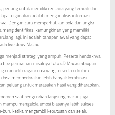
 penting untuk memiliki rencana yang terarah dan
 dapat digunakan adalah menganalisis informasi
nya. Dengan cara memperhatikan pola dan angka
a mengidentifikasi kemungkinan yang memiliki
erulang lagi. Ini adalah tahapan awal yang dapat
da live draw Macau.
n juga menjadi strategi yang ampuh. Peserta hendaknya
tu tipe permainan misalnya toto 4D Macau ataupun
juga meneliti ragam opsi yang tersedia di kolam
a bisa memperkirakan lebih banyak kombinasi
an peluang untuk merasakan hasil yang diharapkan.
momen saat pengundian langsung macau juga
n mampu mengelola emosi biasanya lebih sukses.
ru-buru ketika mengambil keputusan dan selalu