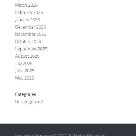
March 2026
February 2026
January 2026
December 2025
November 2025
October 2025
September 2025
August 2025
July 2025
June 2025
May 2025
Categories
Uncategorized
thecrystallotus.com © 2026. All Rights Reserved.