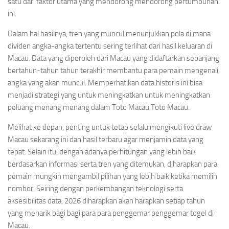
satu dari faktor utama yang mendorong mendorong pertumbuhan
ini.
Dalam hal hasilnya, tren yang muncul menunjukkan pola di mana
dividen angka-angka tertentu sering terlihat dari hasil keluaran di
Macau. Data yang diperoleh dari Macau yang didaftarkan sepanjang
bertahun-tahun tahun terakhir membantu para pemain mengenali
angka yang akan muncul. Memperhatikan data historis ini bisa
menjadi strategi yang untuk meningkatkan untuk meningkatkan
peluang menang menang dalam Toto Macau Toto Macau.
Melihat ke depan, penting untuk tetap selalu mengikuti live draw
Macau sekarang ini dan hasil terbaru agar menjamin data yang
tepat. Selain itu, dengan adanya perhitungan yang lebih baik
berdasarkan informasi serta tren yang ditemukan, diharapkan para
pemain mungkin mengambil pilihan yang lebih baik ketika memilih
nombor. Seiring dengan perkembangan teknologi serta
aksesibilitas data, 2026 diharapkan akan harapkan setiap tahun
yang menarik bagi bagi para para penggemar penggemar togel di
Macau.