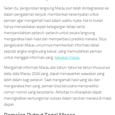
Selain itu, pengundian langsung Macau pun telah diintegrasikan ke
dalam pengalaman berjudi, memberikan kesempatan untuk
pemain agar mengamati hasil dalam waktu nyata. Hal ini bukan
hanya menyediakan aspek ketegangan tetapi serta
mempersilahkan petaruh-petaruh untuk secara langsung
menganalisa hasil-hasil dan memperbarui prediksi mereka. Situs
pengeluaran Macau umumnya memberikan informasi detail
seputar angka-angka yang keluar, yang memudahkan pemain
untuk menggali informasi yang.
keluaran macau
Mengamati informasi Macau dari tahun-tahun ke tahun khususnya
data-data Macau 2026 yang, dapat menawarkan wawasan yang
lebih dalam bagi petaruh. Saat mengamati hasil yang lalu dan
menganalisa tren yang, pemain bisa berusaha memprediksi
nomor-nomor yang berpotensi. Aktivitas ini diharapkan dapat
meningkatkan kemungkinan sukses dalam taruhan mereka di masa
depan.