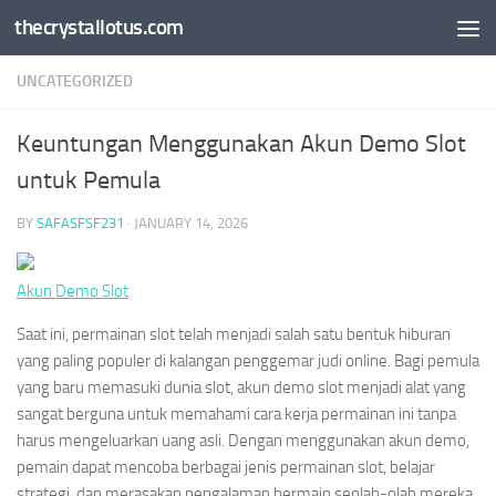
thecrystallotus.com
Skip to content
UNCATEGORIZED
Keuntungan Menggunakan Akun Demo Slot
untuk Pemula
BY
SAFASFSF231
·
JANUARY 14, 2026
Akun Demo Slot
Saat ini, permainan slot telah menjadi salah satu bentuk hiburan
yang paling populer di kalangan penggemar judi online. Bagi pemula
yang baru memasuki dunia slot, akun demo slot menjadi alat yang
sangat berguna untuk memahami cara kerja permainan ini tanpa
harus mengeluarkan uang asli. Dengan menggunakan akun demo,
pemain dapat mencoba berbagai jenis permainan slot, belajar
strategi, dan merasakan pengalaman bermain seolah-olah mereka