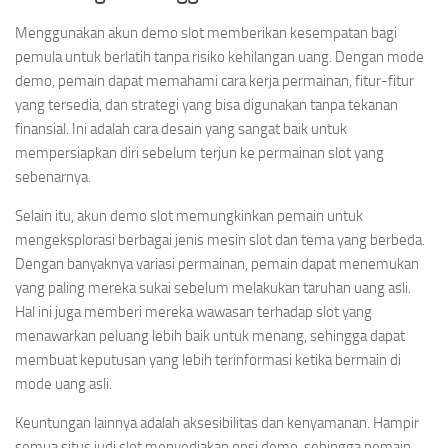
Menggunakan akun demo slot memberikan kesempatan bagi
pemula untuk berlatih tanpa risiko kehilangan uang. Dengan mode
demo, pemain dapat memahami cara kerja permainan, fitur-fitur
yang tersedia, dan strategi yang bisa digunakan tanpa tekanan
finansial. Ini adalah cara desain yang sangat baik untuk
mempersiapkan diri sebelum terjun ke permainan slot yang
sebenarnya.
Selain itu, akun demo slot memungkinkan pemain untuk
mengeksplorasi berbagai jenis mesin slot dan tema yang berbeda.
Dengan banyaknya variasi permainan, pemain dapat menemukan
yang paling mereka sukai sebelum melakukan taruhan uang asli.
Hal ini juga memberi mereka wawasan terhadap slot yang
menawarkan peluang lebih baik untuk menang, sehingga dapat
membuat keputusan yang lebih terinformasi ketika bermain di
mode uang asli.
Keuntungan lainnya adalah aksesibilitas dan kenyamanan. Hampir
semua situs judi slot menyediakan opsi demo, sehingga pemain