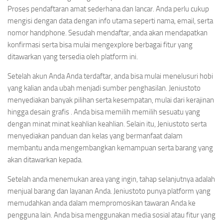
Proses pendaftaran amat sederhana dan lancar. Anda perlu cukup
mengisi dengan data dengan info utama seperti nama, email, serta
nomor handphone. Sesudah mendaftar, anda akan mendapatkan
konfirmasi serta bisa mulai mengexplore berbagai fitur yang
ditawarkan yang tersedia oleh platform ini.
Setelah akun Anda Anda terdaftar, anda bisa mulai menelusuri hobi
yang kalian anda ubah menjadi sumber penghasilan. Jeniustoto
menyediakan banyak pilihan serta kesempatan, mulai dari kerajinan
hingga desain grafis . Anda bisa memilih memilih sesuatu yang
dengan minat minat keahlian keahlian. Selain itu, Jeniustoto serta
menyediakan panduan dan kelas yang bermanfaat dalam
membantu anda mengembangkan kemampuan serta barang yang
akan ditawarkan kepada.
Setelah anda menemukan area yang ingin, tahap selanjutnya adalah
menjual barang dan layanan Anda. Jeniustoto punya platform yang
memudahkan anda dalam mempromosikan tawaran Anda ke
pengguna lain. Anda bisa menggunakan media sosial atau fitur yang