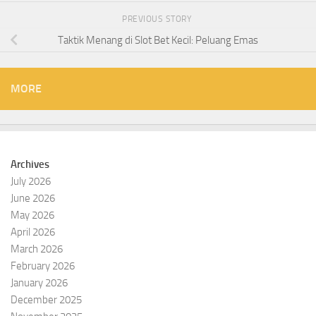
PREVIOUS STORY
Taktik Menang di Slot Bet Kecil: Peluang Emas
MORE
Archives
July 2026
June 2026
May 2026
April 2026
March 2026
February 2026
January 2026
December 2025