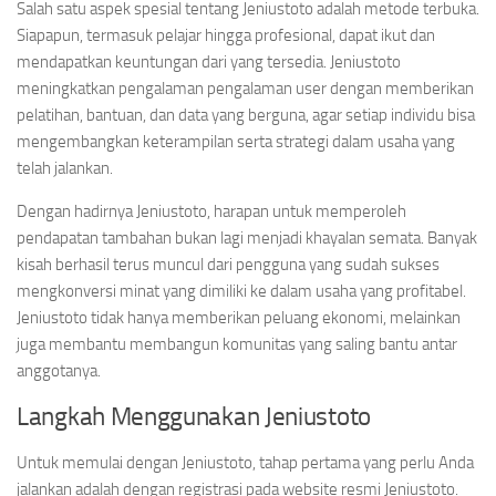
Salah satu aspek spesial tentang Jeniustoto adalah metode terbuka.
Siapapun, termasuk pelajar hingga profesional, dapat ikut dan
mendapatkan keuntungan dari yang tersedia. Jeniustoto
meningkatkan pengalaman pengalaman user dengan memberikan
pelatihan, bantuan, dan data yang berguna, agar setiap individu bisa
mengembangkan keterampilan serta strategi dalam usaha yang
telah jalankan.
Dengan hadirnya Jeniustoto, harapan untuk memperoleh
pendapatan tambahan bukan lagi menjadi khayalan semata. Banyak
kisah berhasil terus muncul dari pengguna yang sudah sukses
mengkonversi minat yang dimiliki ke dalam usaha yang profitabel.
Jeniustoto tidak hanya memberikan peluang ekonomi, melainkan
juga membantu membangun komunitas yang saling bantu antar
anggotanya.
Langkah Menggunakan Jeniustoto
Untuk memulai dengan Jeniustoto, tahap pertama yang perlu Anda
jalankan adalah dengan registrasi pada website resmi Jeniustoto.