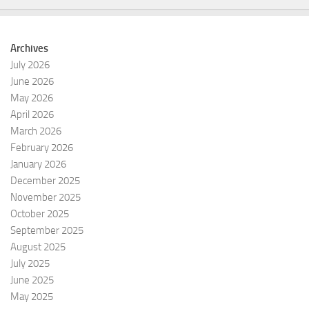
Archives
July 2026
June 2026
May 2026
April 2026
March 2026
February 2026
January 2026
December 2025
November 2025
October 2025
September 2025
August 2025
July 2025
June 2025
May 2025