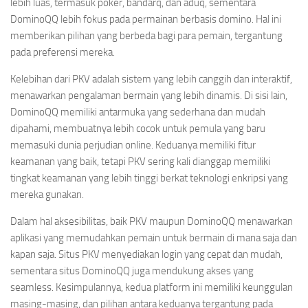
lebih luas, termasuk poker, bandarq, dan aduq, sementara
DominoQQ lebih fokus pada permainan berbasis domino. Hal ini
memberikan pilihan yang berbeda bagi para pemain, tergantung
pada preferensi mereka.
Kelebihan dari PKV adalah sistem yang lebih canggih dan interaktif,
menawarkan pengalaman bermain yang lebih dinamis. Di sisi lain,
DominoQQ memiliki antarmuka yang sederhana dan mudah
dipahami, membuatnya lebih cocok untuk pemula yang baru
memasuki dunia perjudian online. Keduanya memiliki fitur
keamanan yang baik, tetapi PKV sering kali dianggap memiliki
tingkat keamanan yang lebih tinggi berkat teknologi enkripsi yang
mereka gunakan.
Dalam hal aksesibilitas, baik PKV maupun DominoQQ menawarkan
aplikasi yang memudahkan pemain untuk bermain di mana saja dan
kapan saja. Situs PKV menyediakan login yang cepat dan mudah,
sementara situs DominoQQ juga mendukung akses yang
seamless. Kesimpulannya, kedua platform ini memiliki keunggulan
masing-masing, dan pilihan antara keduanya tergantung pada