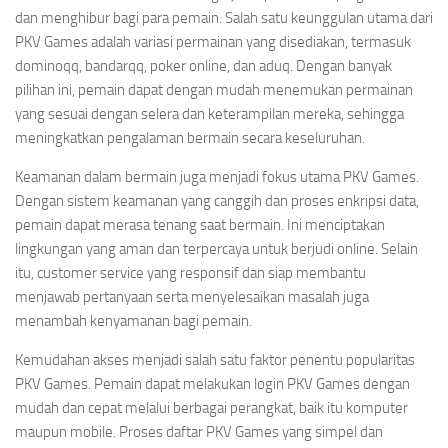
dan menghibur bagi para pemain. Salah satu keunggulan utama dari
PKV Games adalah variasi permainan yang disediakan, termasuk
dominoqq, bandarqq, poker online, dan aduq. Dengan banyak
pilihan ini, pemain dapat dengan mudah menemukan permainan
yang sesuai dengan selera dan keterampilan mereka, sehingga
meningkatkan pengalaman bermain secara keseluruhan.
Keamanan dalam bermain juga menjadi fokus utama PKV Games.
Dengan sistem keamanan yang canggih dan proses enkripsi data,
pemain dapat merasa tenang saat bermain. Ini menciptakan
lingkungan yang aman dan terpercaya untuk berjudi online. Selain
itu, customer service yang responsif dan siap membantu
menjawab pertanyaan serta menyelesaikan masalah juga
menambah kenyamanan bagi pemain.
Kemudahan akses menjadi salah satu faktor penentu popularitas
PKV Games. Pemain dapat melakukan login PKV Games dengan
mudah dan cepat melalui berbagai perangkat, baik itu komputer
maupun mobile. Proses daftar PKV Games yang simpel dan