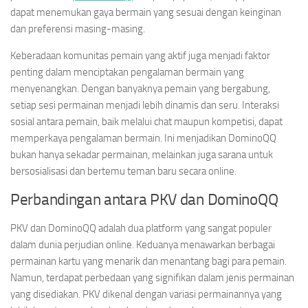
dapat menemukan gaya bermain yang sesuai dengan keinginan
dan preferensi masing-masing.
Keberadaan komunitas pemain yang aktif juga menjadi faktor
penting dalam menciptakan pengalaman bermain yang
menyenangkan. Dengan banyaknya pemain yang bergabung,
setiap sesi permainan menjadi lebih dinamis dan seru. Interaksi
sosial antara pemain, baik melalui chat maupun kompetisi, dapat
memperkaya pengalaman bermain. Ini menjadikan DominoQQ
bukan hanya sekadar permainan, melainkan juga sarana untuk
bersosialisasi dan bertemu teman baru secara online.
Perbandingan antara PKV dan DominoQQ
PKV dan DominoQQ adalah dua platform yang sangat populer
dalam dunia perjudian online. Keduanya menawarkan berbagai
permainan kartu yang menarik dan menantang bagi para pemain.
Namun, terdapat perbedaan yang signifikan dalam jenis permainan
yang disediakan. PKV dikenal dengan variasi permainannya yang