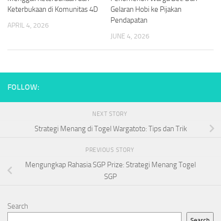
Keterbukaan di Komunitas 4D
Gelaran Hobi ke Pijakan
Pendapatan
APRIL 4, 2026
JUNE 4, 2026
FOLLOW:
NEXT STORY
Strategi Menang di Togel Wargatoto: Tips dan Trik
PREVIOUS STORY
Mengungkap Rahasia SGP Prize: Strategi Menang Togel
SGP
Search
Search