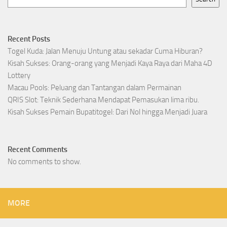
Recent Posts
Togel Kuda: Jalan Menuju Untung atau sekadar Cuma Hiburan?
Kisah Sukses: Orang-orang yang Menjadi Kaya Raya dari Maha 4D
Lottery
Macau Pools: Peluang dan Tantangan dalam Permainan
QRIS Slot: Teknik Sederhana Mendapat Pemasukan lima ribu.
Kisah Sukses Pemain Bupatitogel: Dari Nol hingga Menjadi Juara
Recent Comments
No comments to show.
MORE