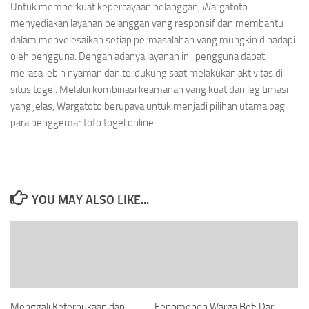
Untuk memperkuat kepercayaan pelanggan, Wargatoto
menyediakan layanan pelanggan yang responsif dan membantu
dalam menyelesaikan setiap permasalahan yang mungkin dihadapi
oleh pengguna. Dengan adanya layanan ini, pengguna dapat
merasa lebih nyaman dan terdukung saat melakukan aktivitas di
situs togel. Melalui kombinasi keamanan yang kuat dan legitimasi
yang jelas, Wargatoto berupaya untuk menjadi pilihan utama bagi
para penggemar toto togel online.
YOU MAY ALSO LIKE...
Menggali Keterbukaan dan
Fenomenon Warga Bet: Dari