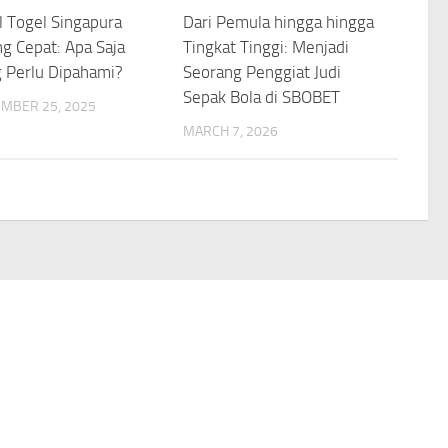
l Togel Singapura
Dari Pemula hingga hingga
ng Cepat: Apa Saja
Tingkat Tinggi: Menjadi
 Perlu Dipahami?
Seorang Penggiat Judi
Sepak Bola di SBOBET
MBER 25, 2025
MARCH 7, 2026