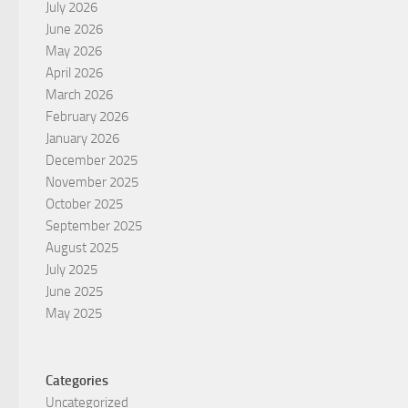
July 2026
June 2026
May 2026
April 2026
March 2026
February 2026
January 2026
December 2025
November 2025
October 2025
September 2025
August 2025
July 2025
June 2025
May 2025
Categories
Uncategorized