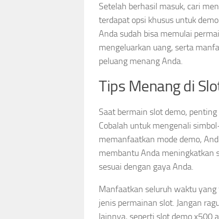
Setelah berhasil masuk, cari menu
terdapat opsi khusus untuk demo 
Anda sudah bisa memulai permai
mengeluarkan uang, serta manfaa
peluang menang Anda.
Tips Menang di Sl
Saat bermain slot demo, penti
Cobalah untuk mengenali simbol-
memanfaatkan mode demo, Anda da
membantu Anda meningkatkan st
sesuai dengan gaya Anda.
Manfaatkan seluruh waktu yang
jenis permainan slot. Jangan rag
lainnya, seperti slot demo x500 