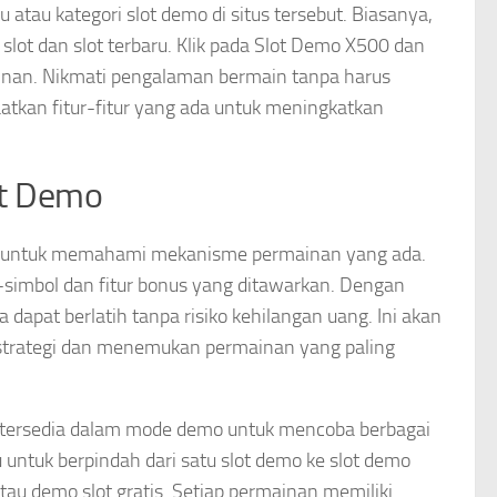
 atau kategori slot demo di situs tersebut. Biasanya,
slot dan slot terbaru. Klik pada Slot Demo X500 dan
nan. Nikmati pengalaman bermain tanpa harus
tkan fitur-fitur yang ada untuk meningkatkan
ot Demo
ng untuk memahami mekanisme permainan yang ada.
simbol dan fitur bonus yang ditawarkan. Dengan
pat berlatih tanpa risiko kehilangan uang. Ini akan
rategi dan menemukan permainan yang paling
 tersedia dalam mode demo untuk mencoba berbagai
u untuk berpindah dari satu slot demo ke slot demo
atau demo slot gratis. Setiap permainan memiliki