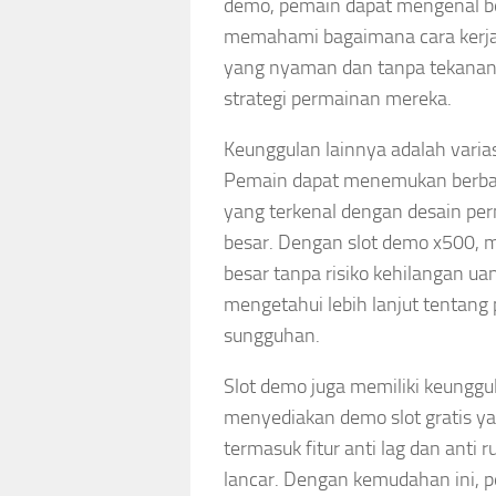
demo, pemain dapat mengenal be
memahami bagaimana cara kerja 
yang nyaman dan tanpa tekanan f
strategi permainan mereka.
Keunggulan lainnya adalah varia
Pemain dapat menemukan berbaga
yang terkenal dengan desain p
besar. Dengan slot demo x500, 
besar tanpa risiko kehilangan ua
mengetahui lebih lanjut tenta
sungguhan.
Slot demo juga memiliki keunggul
menyediakan demo slot gratis yan
termasuk fitur anti lag dan an
lancar. Dengan kemudahan ini, 