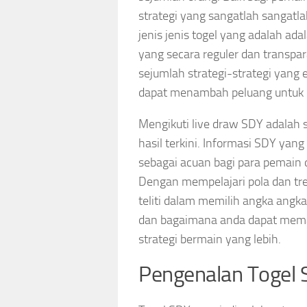
strategi yang sangatlah sangatl
jenis jenis togel yang adalah ad
yang secara reguler dan transpa
sejumlah strategi-strategi yang 
dapat menambah peluang untuk 
Mengikuti live draw SDY adalah s
hasil terkini. Informasi SDY yang
sebagai acuan bagi para pemai
Dengan mempelajari pola dan tren
teliti dalam memilih angka angka
dan bagaimana anda dapat mema
strategi bermain yang lebih.
Pengenalan Togel 