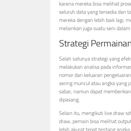
karena mereka bisa melihat pros
seluruh data yang tersedia dan 
mereka dengan lebih baik lagi, 
melainkan juga suatu seni dalam
Strategi Permainan
Salah satunya strategi yang efek
melakukan analisa pada informas
nomor dari keluaran pengeluaran
sering muncul atau angka yang ja
sabar, namun dapat memberikan
dipasang.
Selain itu, mengikuti live draw s
draw, pemain bisa melihat outpu
lebih akurat tepat tentang angk