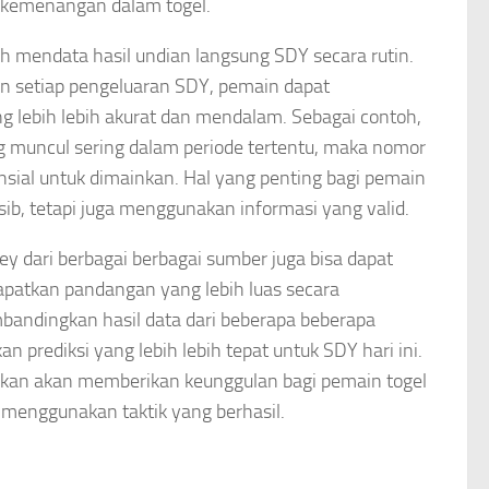
 kemenangan dalam togel.
ah mendata hasil undian langsung SDY secara rutin.
 setiap pengeluaran SDY, pemain dapat
g lebih lebih akurat dan mendalam. Sebagai contoh,
ng muncul sering dalam periode tertentu, maka nomor
tensial untuk dimainkan. Hal yang penting bagi pemain
ib, tetapi juga menggunakan informasi yang valid.
ey dari berbagai berbagai sumber juga bisa dapat
atkan pandangan yang lebih luas secara
andingkan hasil data dari beberapa beberapa
 prediksi yang lebih lebih tepat untuk SDY hari ini.
akan akan memberikan keunggulan bagi pemain togel
menggunakan taktik yang berhasil.