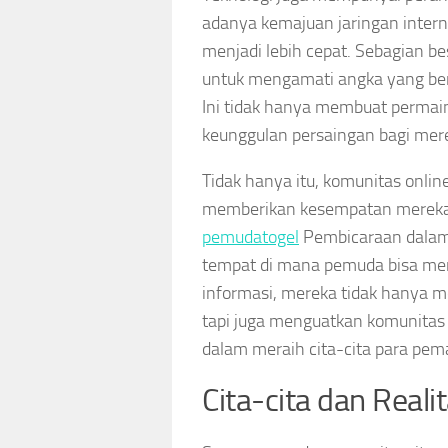
adanya kemajuan jaringan internet
menjadi lebih cepat. Sebagian b
untuk mengamati angka yang be
Ini tidak hanya membuat permain
keunggulan persaingan bagi mer
Tidak hanya itu, komunitas onli
memberikan kesempatan mereka u
pemudatogel
Pembicaraan dalam 
tempat di mana pemuda bisa m
informasi, mereka tidak hanya 
tapi juga menguatkan komunitas
dalam meraih cita-cita para pem
Cita-cita dan Reali