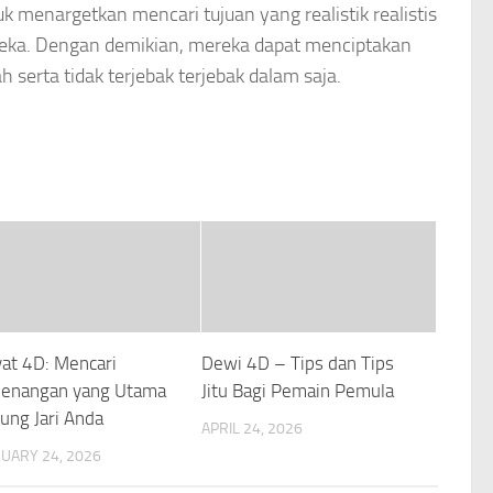
uk menargetkan mencari tujuan yang realistik realistis
reka. Dengan demikian, mereka dapat menciptakan
 serta tidak terjebak terjebak dalam saja.
at 4D: Mencari
Dewi 4D – Tips dan Tips
enangan yang Utama
Jitu Bagi Pemain Pemula
jung Jari Anda
APRIL 24, 2026
UARY 24, 2026