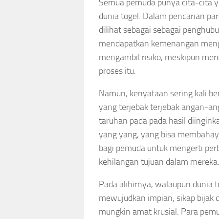
Semua pemuda punya cita-cita y
dunia togel. Dalam pencarian pa
dilihat sebagai sebagai penghubu
mendapatkan kemenangan mengh
mengambil risiko, meskipun mer
proses itu.
Namun, kenyataan sering kali be
yang terjebak terjebak angan-a
taruhan pada pada hasil diingink
yang yang, yang bisa membahayak
bagi pemuda untuk mengerti perb
kehilangan tujuan dalam mereka
Pada akhirnya, walaupun dunia t
mewujudkan impian, sikap bijak 
mungkin amat krusial. Para pemu