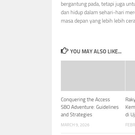
bergantung pada, tetapi juga unt
dan hidup dalam sehari-hari me
masa depan yang lebih lebih cerah
YOU MAY ALSO LIKE...
Conquering the Access
Raky
SBO Adventure: Guidelines
Kem
and Strategies
di U
MARCH 9, 2026
FEBR