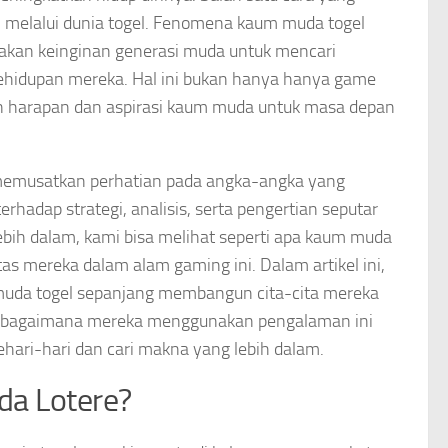
 melalui dunia togel. Fenomena kaum muda togel
akan keinginan generasi muda untuk mencari
kehidupan mereka. Hal ini bukan hanya hanya game
n harapan dan aspirasi kaum muda untuk masa depan
emusatkan perhatian pada angka-angka yang
terhadap strategi, analisis, serta pengertian seputar
bih dalam, kami bisa melihat seperti apa kaum muda
as mereka dalam alam gaming ini. Dalam artikel ini,
muda togel sepanjang membangun cita-cita mereka
a bagaimana mereka menggunakan pengalaman ini
ehari-hari dan cari makna yang lebih dalam.
a Lotere?