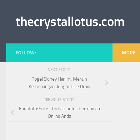
Skip to content
thecrystallotus.com
FOLLOW:
MORE
NEXT STORY
Togel Sidney Hari Ini: Meraih
Kemenangan dengan Live Draw
PREVIOUS STORY
Kudatoto: Solusi Terbaik untuk Permainan
Online Anda