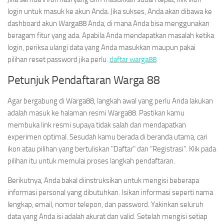
login untuk masuk ke akun Anda. Jika sukses, Anda akan dibawa ke
dashboard akun Warga88 Anda, di mana Anda bisa menggunakan
beragam fitur yang ada. Apabila Anda mendapatkan masalah ketika
login, periksa ulangi data yang Anda masukkan maupun pakai
pilihan reset password jika perlu.
daftar warga88
Petunjuk Pendaftaran Warga 88
Agar bergabung di Warga88, langkah awal yang perlu Anda lakukan
adalah masuk ke halaman resmi Warga88. Pastikan kamu
membuka link resmi supaya tidak salah dan mendapatkan
experimen optimal. Sesudah kamu berada di beranda utama, cari
ikon atau pilihan yang bertuliskan "Daftar" dan "Registrasi". Klik pada
pilihan itu untuk memulai proses langkah pendaftaran.
Berikutnya, Anda bakal diinstruksikan untuk mengisi beberapa
informasi personal yang dibutuhkan. Isikan informasi seperti nama
lengkap, email, nomor telepon, dan password. Yakinkan seluruh
data yang Anda isi adalah akurat dan valid. Setelah mengisi setiap