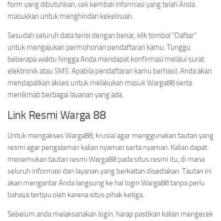
form yang dibutuhkan, cek kembali informasi yang telah Anda
masukkan untuk menghindari kekeliruan.
Sesudah seluruh data terisi dengan benar, klik tombol "Daftar"
untuk mengajukan permohonan pendaftaran kamu. Tunggu
beberapa waktu hingga Anda mendapat konfirmasi melalui surat
elektronik atau SMS. Apabila pendaftaran kamu berhasil, Anda akan
mendapatkan akses untuk melakukan masuk Warga88 serta
menikmati berbagai layanan yang ada.
Link Resmi Warga 88
Untuk mengakses Warga88, krusial agar menggunakan tautan yang
resmi agar pengalaman kalian nyaman serta nyaman. Kalian dapat
menemukan tautan resmi Warga88 pada situs resmi itu, di mana
seluruh informasi dan layanan yang berkaitan disediakan. Tautan ini
akan mengantar Anda langsung ke hal login Warga88 tanpa perlu
bahaya tertipu oleh karena situs pihak ketiga.
Sebelum anda melaksanakan login, harap pastikan kalian mengecek