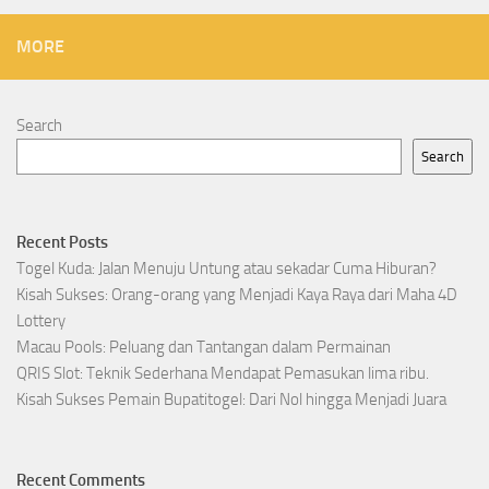
MORE
Search
Search
Recent Posts
Togel Kuda: Jalan Menuju Untung atau sekadar Cuma Hiburan?
Kisah Sukses: Orang-orang yang Menjadi Kaya Raya dari Maha 4D
Lottery
Macau Pools: Peluang dan Tantangan dalam Permainan
QRIS Slot: Teknik Sederhana Mendapat Pemasukan lima ribu.
Kisah Sukses Pemain Bupatitogel: Dari Nol hingga Menjadi Juara
Recent Comments