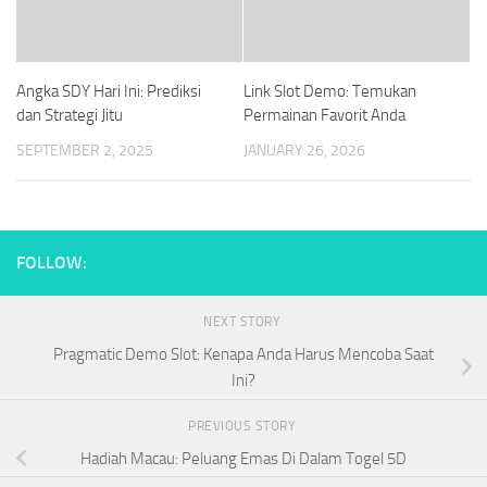
Angka SDY Hari Ini: Prediksi
Link Slot Demo: Temukan
dan Strategi Jitu
Permainan Favorit Anda
SEPTEMBER 2, 2025
JANUARY 26, 2026
FOLLOW:
NEXT STORY
Pragmatic Demo Slot: Kenapa Anda Harus Mencoba Saat
Ini?
PREVIOUS STORY
Hadiah Macau: Peluang Emas Di Dalam Togel 5D