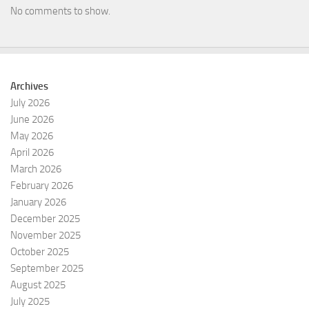
No comments to show.
Archives
July 2026
June 2026
May 2026
April 2026
March 2026
February 2026
January 2026
December 2025
November 2025
October 2025
September 2025
August 2025
July 2025