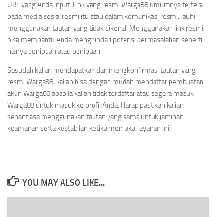
URL yang Anda input. Link yang resmi Warga88 umumnya tertera
pada media sosial resmi itu atau dalam komunikasi resmi. Jauhi
menggunakan tautan yang tidak dikenal. Menggunakan link resmi
bisa membantu Anda menghindari potensi permasalahan seperti
halnya penipuan atau penipuan.
Sesudah kalian mendapatkan dan mengkonfirmasi tautan yang
resmi Warga88, kalian bisa dengan mudah mendaftar pembuatan
akun Warga88 apabila kalian tidak terdaftar atau segera masuk
Warga88 untuk masuk ke profil Anda. Harap pastikan kalian
senantiasa menggunakan tautan yang sama untuk jaminan
keamanan serta kestabilan ketika memakai layanan ini.
YOU MAY ALSO LIKE...