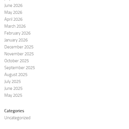
June 2026
May 2026
April 2026
March 2026
February 2026
January 2026
December 2025
November 2025
October 2025
September 2025
August 2025
July 2025
June 2025
May 2025
Categories
Uncategorized