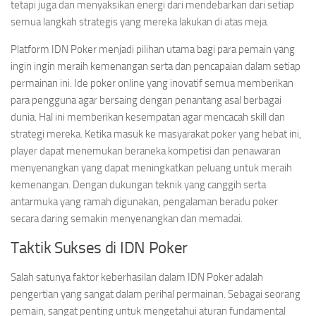
tetapi juga dan menyaksikan energi dari mendebarkan dari setiap
semua langkah strategis yang mereka lakukan di atas meja.
Platform IDN Poker menjadi pilihan utama bagi para pemain yang
ingin ingin meraih kemenangan serta dan pencapaian dalam setiap
permainan ini. Ide poker online yang inovatif semua memberikan
para pengguna agar bersaing dengan penantang asal berbagai
dunia. Hal ini memberikan kesempatan agar mencacah skill dan
strategi mereka. Ketika masuk ke masyarakat poker yang hebat ini,
player dapat menemukan beraneka kompetisi dan penawaran
menyenangkan yang dapat meningkatkan peluang untuk meraih
kemenangan. Dengan dukungan teknik yang canggih serta
antarmuka yang ramah digunakan, pengalaman beradu poker
secara daring semakin menyenangkan dan memadai.
Taktik Sukses di IDN Poker
Salah satunya faktor keberhasilan dalam IDN Poker adalah
pengertian yang sangat dalam perihal permainan. Sebagai seorang
pemain, sangat penting untuk mengetahui aturan fundamental