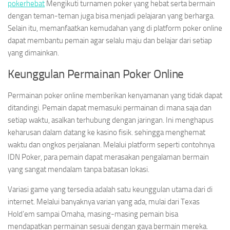
pokerhebat
Mengikuti turnamen poker yang hebat serta bermain
dengan teman-teman juga bisa menjadi pelajaran yang berharga.
Selain itu, memanfaatkan kemudahan yang di platform poker online
dapat membantu pemain agar selalu maju dan belajar dari setiap
yang dimainkan.
Keunggulan Permainan Poker Online
Permainan poker online memberikan kenyamanan yang tidak dapat
ditandingi. Pemain dapat memasuki permainan di mana saja dan
setiap waktu, asalkan terhubung dengan jaringan. Ini menghapus
keharusan dalam datang ke kasino fisik. sehingga menghemat
waktu dan ongkos perjalanan. Melalui platform seperti contohnya
IDN Poker, para pemain dapat merasakan pengalaman bermain
yang sangat mendalam tanpa batasan lokasi.
Variasi game yang tersedia adalah satu keunggulan utama dari di
internet. Melalui banyaknya varian yang ada, mulai dari Texas
Hold’em sampai Omaha, masing-masing pemain bisa
mendapatkan permainan sesuai dengan gaya bermain mereka.