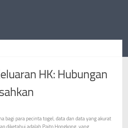
Keluaran HK: Hubungan
isahkan
ma bagi para pecinta togel, data dan data yang akurat
rap diketahui adalah Paito Hongkong, yang