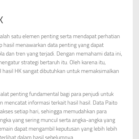
.
K
lah satu elemen penting serta mendapat perhatian
iap hasil menawarkan data penting yang dapat
la dan tren yang terjadi. Dengan memahami data ini,
ngatur strategi bertaruh itu. Oleh karena itu,
il hasil HK sangat dibutuhkan untuk memaksimalkan
i alat penting fundamental bagi para penjudi untuk
encatat informasi terkait hasil hasil. Data Paito
iakses setiap hari, sehingga memudahkan para
ngka yang sering muncul serta angka-angka yang
 pemain dapat mengambil keputusan yang lebih lebih
terlihat dalam hasil sebelumnya.