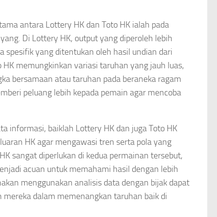
utama antara Lottery HK dan Toto HK ialah pada
ang. Di Lottery HK, output yang diperoleh lebih
a spesifik yang ditentukan oleh hasil undian dari
 HK memungkinkan variasi taruhan yang jauh luas,
gka bersamaan atau taruhan pada beraneka ragam
memberi peluang lebih kepada pemain agar mencoba
a informasi, baiklah Lottery HK dan juga Toto HK
uaran HK agar mengawasi tren serta pola yang
K sangat diperlukan di kedua permainan tersebut,
menjadi acuan untuk memahami hasil dengan lebih
akan menggunakan analisis data dengan bijak dapat
n mereka dalam memenangkan taruhan baik di