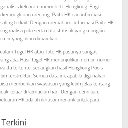
analisis keluaran nomor lotto Hongkong. Bagi
n kemungkinan menang, Paito HK dan informasi
 saling terkait. Dengan memahami informasi Paito HK
menganalisa pola serta data statistik yang mungkin
mor yang akan dimainkan.
 dalam Togel HK atau Toto HK pastinya sangat
yang ada. Hasil togel HK menunjukkan nomor-nomor
waktu tertentu, sedangkan hasil Hongkong Pools
ih terstruktur. Semua data ini, apabila digunakan
, bisa memberikan wawasan yang lebih jelas tentang
dak keluar di kemudian hari. Dengan demikian,
keluaran HK adalah ikhtisar menarik untuk para
 Terkini