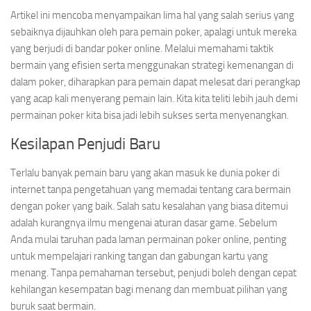
Artikel ini mencoba menyampaikan lima hal yang salah serius yang
sebaiknya dijauhkan oleh para pemain poker, apalagi untuk mereka
yang berjudi di bandar poker online. Melalui memahami taktik
bermain yang efisien serta menggunakan strategi kemenangan di
dalam poker, diharapkan para pemain dapat melesat dari perangkap
yang acap kali menyerang pemain lain. Kita kita teliti lebih jauh demi
permainan poker kita bisa jadi lebih sukses serta menyenangkan.
Kesilapan Penjudi Baru
Terlalu banyak pemain baru yang akan masuk ke dunia poker di
internet tanpa pengetahuan yang memadai tentang cara bermain
dengan poker yang baik. Salah satu kesalahan yang biasa ditemui
adalah kurangnya ilmu mengenai aturan dasar game. Sebelum
Anda mulai taruhan pada laman permainan poker online, penting
untuk mempelajari ranking tangan dan gabungan kartu yang
menang. Tanpa pemahaman tersebut, penjudi boleh dengan cepat
kehilangan kesempatan bagi menang dan membuat pilihan yang
buruk saat bermain.