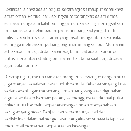
Kesilapan lainnya adalah berjudi secara agresif maupun sebaliknya
amat lemah. Penjudi baru seringkali terperangkap dalam emosi
semasa mengalami kalah, sehingga mereka sering meningkatkan
taruhan secara melampau tanpa menimbang kad yang dimiliki
miliki. Di sisi lain, sisi lain ramai yang takut mengambil risiko risiko,
sehingga melepaskan peluang bagi memenangkan pot. Memahami
ache kapan harus judi dan kapan wajib melipat adalah kuncinya
untuk menambah strategi permainan terutama saat berjudi pada
agen poker online.
Di samping itu, melupakan akan mengurus kewangan dengan bijak
juga menjadi kesalahan parah untuk pemula. Kebanyakan yang tidak
sedar kepentingan merancang jumlah uang yang akan digunakan
digunakan dalam bermain poker. Jika menggunakan deposit pulsa
poker untuk bermain tanpa perancangan boleh menyebabkan
kerugian yang besar. Penjudi harus mempunyai had dan
kedisiplinan dalam hal pengeluaran pengeluaran supaya tetap bisa
menikmati permainan tanpa tekanan kewangan.