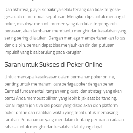
Dan akhirnya, player sebaiknya selalu tenang dan tidak tergesa-
gesa dalam membuat keputusan. Mengikuti tips untuk menang di
poker, misalnya menanti momen yang dan tidak terpengaruh
perasaan, akan tambahan membantu menghindari kesalahan yang
sering sering dilakukan. Dengan menjaga mempertahankan fokus
dan disiplin, pemain dapat bisa menjauhkan diri dari putusan
impulsif yang bisa berujung pada kerugian.
Saran untuk Sukses di Poker Online
Untuk mencapai kesuksesan dalam permainan poker online,
penting untuk memahami cara berlaga poker dengan benar.
Cermati fundamental , tangan yang kuat , dan strategi yang akan
bantu Anda membuat pilihan yang lebih bijak saat bertanding.
Kenali ragam jenis variasi poker yang disediakan oleh platform
poker online dan nantikan waktu yang tepat untuk memasang
taruhan. Pemahaman yang mendalam tentang permainan adalah
rahasia untuk menghindari kesalahan fatal yang dapat